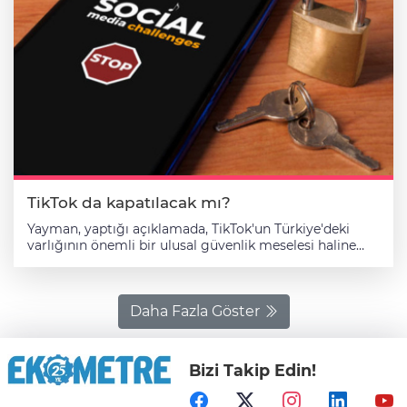
TikTok da kapatılacak mı?
Yayman, yaptığı açıklamada, TikTok'un Türkiye'deki
varlığının önemli bir ulusal güvenlik meselesi haline
geldiğini belirtti. Instagram'a erişimin engellenmesinin
ardından, iktidarın gündeminde şimdi de TikTok
bulunuyor. "Milletimiz, Tiktok'un kapatılmasını istiyor"
Cumhuriyet'in haberine göre Yayman, komisyonun
Daha Fazla Göster
TikTok'un kapatılması ya da erişim engeli getirilmesi
konusunda herhangi bir tavır almadığını, bu kararın
Bilgi Teknolojileri Kurumunun (BTK) yetkisinde
Bizi Takip Edin!
olduğunu söyledi. Ancak Yayman, sokakta kendisiyle
konuşan vatandaşların bu konuda yoğun isteklerde