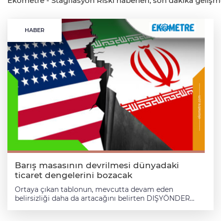
Ekometre - Stagflasyon Riski haberleri, son dakika gelişmel
HABER
Barış masasının devrilmesi dünyadaki
ticaret dengelerini bozacak
Ortaya çıkan tablonun, mevcutta devam eden
belirsizliği daha da artacağını belirten DIŞYÖNDER
Başkanı Dr. Hakan Çınar, konuya ilişkin olarak “en
büyük belirsizlik ne olacak diye düşündüğümüzde,