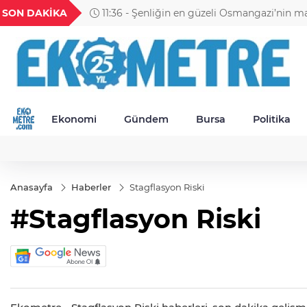
H
UYU
GEL
TND
BGN
SON DAKİKA
11:36 - Şenliğin en güzeli Osmangazi’nin m
52
1,1849
18,2677
16,3788
27,9743
yaşanıyor
Ekonomi
Gündem
Bursa
Politika
Anasayfa
Haberler
Stagflasyon Riski
#Stagflasyon Riski