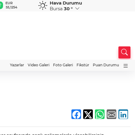
Hava Durumu
EUR
GBP
CHF
CAD
R
55,1254
64,3468
59,0083
34,1883
0
Bursa
30 °
Yazarlar
Video Galeri
Foto Galeri
Fikstür
Puan Durumu