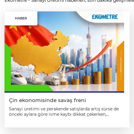
Ekometre - Sanayi Üretimi haberleri, son dakika gelişmeleri
HABER
Çin ekonomisinde savaş freni
Sanayi üretimi ve perakende satışlarda artış sürse de
önceki aylara göre ivme kaybı dikkat çekerken,
yatırımlarda ise gerileme derinleşti. Çin Ulusal İstatistik
Bürosu’nun (UİB) açıkladığı verilere göre, nisan ayında
sanayi üretimi yıllık bazda yüzde 4,1 artış gösterdi.