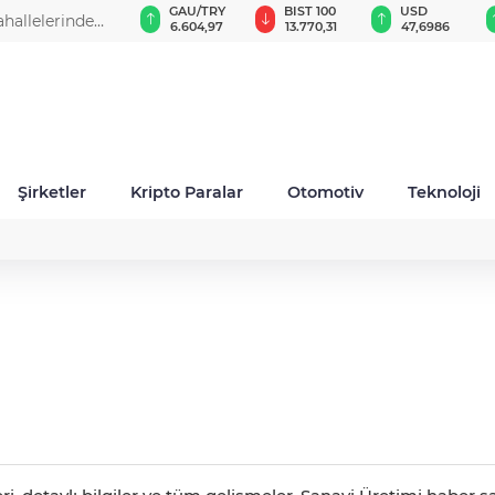
GAU/TRY
BIST 100
USD
EUR
6.604,97
13.770,31
47,6986
55,0247
Şirketler
Kripto Paralar
Otomotiv
Teknoloji