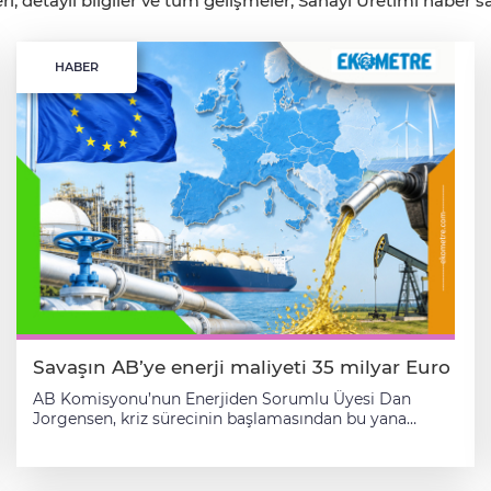
, detaylı bilgiler ve tüm gelişmeler, Sanayi Üretimi haber say
HABER
Savaşın AB’ye enerji maliyeti 35 milyar Euro
AB Komisyonu’nun Enerjiden Sorumlu Üyesi Dan
Jorgensen, kriz sürecinin başlamasından bu yana
Avrupa ülkelerinin enerji için normal seviyelerin
yaklaşık 35 milyar euro üzerinde ödeme yaptığını
söyledi. Güney Kıbrıs Rum Yönetimi’nde düzenlenen