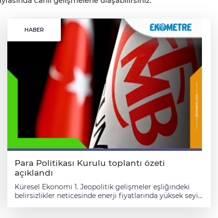
fasında canlı gelişmelerle ulaşabilirsiniz.
HABER
Para Politikası Kurulu toplantı özeti
açıklandı
Küresel Ekonomi 1. Jeopolitik gelişmeler eşliğindeki belirsizlikler neticesinde enerji fiyatlarında yüksek seyir ve belirgin oynaklık gözlenmektedir. Enerji arzı, tedarik zincirleri ve taşıma maliyetlerine ilişkin belirsizliklerin süresi ve ölçüsü enerji fiyatlarının gelecekteki seyri açısından belirleyici olmaya devam edecektir. 2. Jeopolitik gelişmelerin etkisiyle, başta Orta Doğu ve Afrika ülkeleri olmak üzere birçok ekonomide 2026 yılı için büyüme öngörüleri aşağı yönde güncellenmiştir. Diğer taraftan, 2027 yılında baz etkilerinin de devreye girmesi ile büyüme oranlarının toparlanması beklenmektedir. Bu çerçevede, küresel ölçekte zayıf ve kırılgan görünümün devam edeceği; Türkiye’nin dış ticaret ortaklarının ihracat paylarıyla ağırlıklandırılan küresel büyüme endeksinin yıllık bazda bir önceki PPK dönemine göre 2026 yılı için bir miktar aşağı,2027 yılı için ise bir miktar yukarı yönde revize edilerek sırasıyla yüzde 1,9 ve yüzde 2,4 oranında artacağı tahmin edilmektedir. 3. Emtia fiyatlarındaki yükseliş küresel enflasyon üzerindeki riskleri artırmıştır. Merkez bankaları söz konusu riskleri gözetmeye devam ederken, gelişmelerin büyüme ve istihdam üzerindeki olumsuz etkilerini de dikkate almaktadır. Gelişmiş ülke merkez bankalarının fiyatlanan politika faizi patikaları, geçtiğimiz PPK dönemine göre belirgin olarak yukarı kaymıştır. Jeopolitik gelişmelerin neden olduğu arz şokunun ne kadar kalıcı olacağı ve enflasyon beklentilerini ne ölçüde bozacağı küresel para politikalarının seyri açısından önem taşımaktadır. Son dönemde, artan belirsizlik ve risk iştahındaki dalgalanmalara bağlı olarak, gelişmekte olan ülke hisse senedi piyasalarından portföy çıkışları gözlenirken, portföy hareketleri üzerindeki aşağı yönlü riskler canlılığını korumaktadır. Parasal ve Finansal Koşullar 4. Bireysel kredilerin 4 haftalık büyüme oranlarının ortalaması 13 Mart–17 Nisan döneminde yüzde 3,2 seviyesine ulaşmıştır. Bu artışta ihtiyaç ve taşıt kredileri etkili olmuştur. Türk lirası (TL) ticari kredilerin 4 haftalık büyüme oranlarının ortalaması yüzde 2,9, kur etkisinden arındırılmış yabancı para ticari kredilerdeki 4 haftalık büyüme oranlarının ortalaması ise yüzde 2,5 seviyesine yükselmiştir. 5. TL mevduat faiz oranları, 13 Mart ile biten haftaya kıyasla 260 baz puan artarak 17 Nisan ile biten haftada yüzde 47,2 seviyesinde gerçekleşmiştir. Aynı dönemde TL ticari kredi faizleri (Kredili Mevduat Hesabı ve Kredi Kartı hariç) 121 baz puan artışla yüzde 49,3 seviyesinde oluşmuştur. İhtiyaç kredisi (Kredili Mevduat Hesabı hariç) faizleri 441 baz puan artarak yüzde 63,1; konut kredisi faizleri 267 baz puan artarak yüzde 36,8; oynak bir seyir izleyen taşıt kredisi faizleri ise 397 baz puan artarak yüzde 39,6 seviyesinde gerçekleşmiştir. 6. Türkiye Cumhuriyet Merkez Bankası (TCMB), 27 Mart tarihinde, makrofinansal istikrarı güçlendirmek amacıyla Türk lirası cinsinden kredi büyümesine dayalı zorunlu karşılık uygulamasında değişiklikler yapmıştır. Buna göre, deprem bölgesine kullandırılan kredilere ilişkin istisnalar kaldırılmış, istisna krediler arasında yer alan esnaf kredilerinin kapsamı daraltılmıştır. 7. TCMB brüt uluslararası rezervleri, 13 Mart’tan bu yana 15,2 milyar ABD doları azalarak 17 Nisan itibarıyla 174,5 milyar ABD dolarına gerilemiştir. Türkiye’nin 5 yıllık kredi risk primi (CDS) 11 Mart’tan bu yana yaklaşık 20 baz puan düşerek 21 Nisan itibarıyla 233 baz puan seviyesine gerilemiştir. Türk lirasının 1 ay vadeli kur oynaklığı 21 Nisan itibarıyla 11 Mart’a kıyasla yüzde 9,3 seviyesine gerilerken, 12 ay vadeli kur oynaklığı yüzde 21,0 seviyesine yükselmiştir.Önceki PPK toplantı haftasından 17 Nisan’a kadar Devlet İç Borçlanma Senetleri piyasasından 4,2 milyar ABD doları çıkış, hisse senedi piyasasına ise 0,5 milyar ABD doları giriş olmak üzere toplam 3,7 milyar ABD doları net portföy çıkışı gerçekleşmiştir. Talep ve Üretim 8. Şubat ayında perakende satış hacim endeksinde aylık bazda yüzde 0,2 oranında azalış, çeyreklik bazda ise yüzde 4,5 oranında artış gerçekleşmiştir. Altın hariç perakende satışlarda aylık bazda sınırlı yükseliş gözlenmekle birlikte çeyreklik artış manşet rakama göre daha düşük olmuştur. Aynı dönemde ticaret satış hacim endeksi, aylık bazda yüzde 0,6 oranında düşüş, çeyreklik bazda ise yüzde 1,2 oranında artış göstermiştir. Hizmet üretim endeksinde şubat ayında, aylık bazda yüzde 1,2, çeyreklik bazda ise yüzde 1,1 oranında artış olmuştur. Ulaştırma ve konaklama gibi hanehalkı talebiyle daha yakından ilişkilendirilebilecek alt kalemlerde çeyreklik görünüm daha zayıftır. Kartla yapılan harcamalar ilk çeyrekte sınırlı bir artış göstermiştir. Beyaz eşya satışları şubat ayında yükselmekle birlikte çeyreklik olarak düşmüştür. Otomobil satışları ise yılın ilk çeyreğinde gerilemiştir. İmalat sanayi firmalarına yönelik anket verileri, yılın ilk çeyreğinde kayıtlı iç piyasa siparişlerinde bir miktar artışa, geleceğe yönelik iç piyasa sipariş beklentilerinde ise gerilemeye işaret etmiştir. Nisan ayına ilişkin veriler, kayıtlı iç piyasa siparişlerinde ılımlı bir seyir ile geleceğe yönelik iç piyasa sipariş beklentilerinde sınırlı bir iyileşme ima etmektedir. Özetle, göstergeler iktisadi faaliyette yavaşlamaya işaret etmektedir. 9. Şubat ayında sanayi üretim endeksi, mevsim ve takvim etkilerinden arındırılmış olarak aylık bazda yüzde 2,6 oranında, takvim etkilerinden arındırılmış olarak yıllık bazda yüzde 2,2 oranında artmıştır. Çeyreklik bazda sanayi üretimi, şubat ayı itibarıyla ilk çeyrekte yatay seyretmiştir. Şubat ayında, ocak ayında sanayi üretimindeki daralmada önemli rolü olan inşaat bağlantılı sektörlerin üretiminde artış olmakla birlikte, söz konusu artış ocak ayındaki gerilemeyi kısmen telafi etmiştir. Böylece, şubat ayı itibarıyla inşaat bağlantılı sektörlerde üretim çeyreklik olarak azalmıştır. Tipik oynaklık sergileyen diğer ulaşım ve benzeri sektörler dışlandığında, sanayi üretimi çeyreklik bazda sınırlı bir gerileme göstermiştir. Bu çerçevede, sanayi üretiminin ana eğilimi zayıf seyretmektedir. İmalat sanayine yönelik anket göstergeleri, mart ayında savaş kaynaklı etkilerle geleceğe yönelik üretim beklentilerinde bozulma ima etmiştir. Nisan ayı iktisadi yönelim anketi verileri de üretim beklentilerindeki zayıf seyrin sürdüğüne işaret etmektedir. Diğer taraftan kapasite kullanım oranı mart ve nisan aylarında yatay bir seyir izlemiştir. İnşaat üretim endeksi ise, şubat ayı itibarıyla yılın ilk çeyreğinde çeyreklik bazda yüzde 0,4 oranında, bir önceki yılın aynı dönemine göre ise yüzde 6,9 oranında yükseliş kaydetmiştir. Böylece, ilk çeyrekte inşaat üretim endeksinin çeyreklik ve yıllık büyüme oranları gerilemiştir. 10. Şubat ayında mevsimsellikten arındırılmış istihdam 32,2 milyon kişi seviyesinde gerçekleşmiş ve bir önceki çeyrek ortalamasına kıyasla yüzde 1,3 oranında azalmıştır. Bu dönemde, işgücüne katılım oranı çeyreklik olarak 0,8 puan düşmüştür. İstihdamda ve katılım oranındaki gerilemelerin birbirini büyük ölçüde dengelemesiyle işsizlik oranı çeyreklik olarak yüzde 8,3 seviyesinde yatay seyretmiştir. Anket göstergeleri, imalat sanayi firmalarının geleceğe yönelik istihdam beklentilerinde tarihsel ortalamanın altında seyreden görünümün devamına işaret etmektedir. 11. Şubat ayında cari işlemler dengesi aylık bazda 7,5 milyar ABD doları açık vermiştir. 12 aylık birikimli cari açık önceki aya kıyasla 2,3 milyar ABD doları artarak 35,4 milyar ABD doları olmuştur. Seyahat gelirleri aylık bazda 2,7 milyar ABD doları, 12 aylık birikimli olarak 60,1 milyar ABD doları düzeyinde gerçekleşmiştir. Hizmetler dengesi fazlası ise 62,6 milyar ABD doları seviyesinde gerçekleşerek güçlü seyrini sürdürmüştür. 12. Mart ayında mevsimsellikten arındırılmış olarak ihracat ve ithalat, savaşın olumsuz etkilerine rağmen artış kaydetmiştir. Bununla birlikte, 12 aylık birikimli dış ticaret açığı bir önceki aya göre yükselmiştir. Söz konusu dönemde, altın ithalatı bir miktar gerilemiştir. Mart ayı itibarıyla 12 aylık birikimli altın ithalatı 23,6 milyar ABD doları olmuştur. Mevcut veriler ışığında, 12 aylık birikimli cari açığın mart ayında artacağı öngörülmektedir. Yakın dönemde gerçekleşen jeopolitik gelişmelerin cari açık üzerindeki olumsuz etkilerinin nisan ayında da süreceği, söz konusu etkilerin boyutunun ise gelişmelerin süresi ve ölçüsüne göre farklılaşacağı değerlendirilmektedir. Yılın ilk çeyreğinde mevsimsellikten arındırılmış tüketim malı ithalatı bir önceki çeyreğe göre gerilemiştir. Mart ayına ilişkin geçici dış ticaret verileri ve nisan ayı için yüksek frekanslı öncü verilerle beraber değerlendirildiğinde, üç aylık ortalama eğilimler, ihracatta ve ithalatta sınırlı artışa işaret etmektedir. 13. Cari açığın finansmanı tarafında, bankacılık sektörünün 12 aylık birikimli uzun vadeli borç çevirme oranı şubat ayında yüzde 159,7 olarak gerçekleşmiştir. Söz konusu oran, bankacılık sektörü dışındaki firmalarda yüzde 214,9 olmuştur. Bu çerçevede, yurt dışı borçlanma imkanlarının yüksek seviyelerini koruduğu değerlendirilmiştir. Enflasyon Gelişmeleri ve Beklentiler 14. Tüketici fiyatları mart ayında yüzde 1,94 oranında artmış, yıllık enflasyon 0,66 puan azalarak yüzde 30,87’ye gerilemiştir. Mart ayında tüketici enflasyonunda, jeopolitik gelişmelere bağlı olarak artan enerji fiyatları ve bunun ulaştırma hizmetlerine olan yansımaları öne çıkmıştır. Bu çerçevede, yıllık enflasyon enerji ile hizmet gruplarında bir miktar yükselirken, diğer ana gruplarda gerilemiştir. Yıllık tüketici enflasyonundaki düşüşe karşın, B endeksinin (işlenmemiş gıda ürünleri, enerji, alkollü içecekler ve tütün ile altın hariç TÜFE) yıllık değişim oranı ile C endeksinin (gıda ve alkolsüz içecekler, enerji, alkollü içecekler ile tütün ürünleri ve altın hariç TÜFE) yıllık değişim oranı her iki endekste de yaklaşık 0,20 puan artışla sırasıyla yüzde 30,11 ve yüzde 29,68 olarak gerçekleşmiştir. 15. Yıllık tüketici enflasyonuna katkılar incelendiğinde, gıda ve alkolsüz içecekler, alkol-tüt