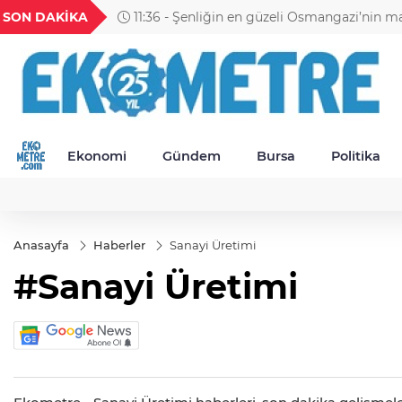
GEL
TND
BGN
VND
SON DAKİKA
11:30 - Petrol Ofisi Grubu 18. kez zirvede
24
18,2404
16,2351
27,9743
0,0018
Ekonomi
Gündem
Bursa
Politika
Anasayfa
Haberler
Sanayi Üretimi
#Sanayi Üretimi