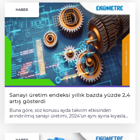
HABER
Sanayi üretim endeksi yıllık bazda yüzde 2,4
artış gösterdi
Buna göre, söz konusu ayda takvim etkisinden
arındırılmış sanayi üretimi, 2024'ün aynı ayına kıyasla
yüzde 2,4 artış kaydetti. Sanayinin alt sektörleri
incelendiğinde, kasımda madencilik ve taş ocakçılığı
sektörü endeksi bir önceki yılın aynı ayına göre yüzde
0,2, imalat sanayi sektörü endeksi yüzde 2,7 artarken,