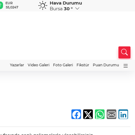
Hava Durumu
GBP
CHF
CAD
RUB
A
64,1789
58,8366
34,0293
0,5794
1
Bursa
30 °
Yazarlar
Video Galeri
Foto Galeri
Fikstür
Puan Durumu