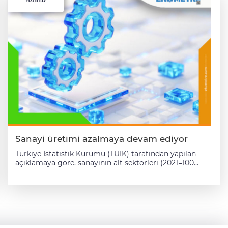
HABER
elektrik, gaz, buhar ve iklimlendirme üretimi ve
dağıtımı sektörü endeksi yüzde 2 azaldı. Arındırılmamış
sanayi üretim endeksinde yıllık bazda yüzde 0,5 azalış
oldu. Mevsim ve takvim etkisinden arındırılmış sanayi
üretimi, söz konusu ayda bir önceki aya kıyasla yüzde
2,5 yükseldi. Sanayinin alt sektörleri incelendiğinde,
Kasım 2025'te madencilik ve taş ocakçılığı sektörü
endeksi bir önceki aya göre yüzde 4,8, elektrik, gaz,
buhar ve iklimlendirme üretimi ve dağıtımı sektörü
endeksi yüzde 0,5 azalırken, imalat sanayi sektörü
endeksi yüzde 3,1 artış gösterdi.
Sanayi üretimi azalmaya devam ediyor
Türkiye İstatistik Kurumu (TÜİK) tarafından yapılan
açıklamaya göre, sanayinin alt sektörleri (2021=100
referans yıllı) incelendiğinde, 2024 yılı Eylül ayında
madencilik ve taş ocakçılığı sektörü endeksi bir önceki
yılın aynı ayına göre yüzde 5,3 azaldı, imalat sanayi
sektörü endeksi yüzde 2,5 azaldı ve elektrik, gaz, buhar
ve iklimlendirme üretimi ve dağıtımı sektörü endeksi
yüzde 1,1 arttı. Sanayinin alt sektörleri incelendiğinde,
2024 yılı Eylül ayında madencilik ve taş ocakçılığı