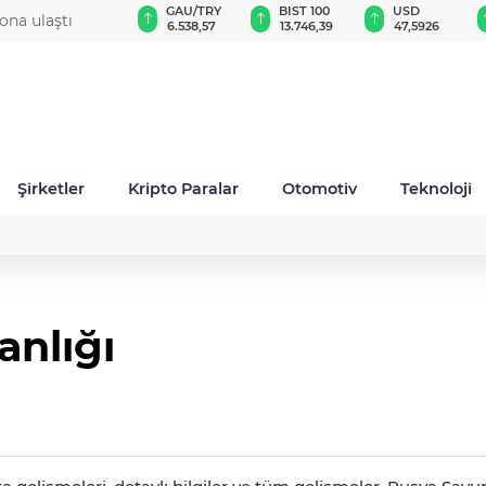
VND
GAU/TRY
BIST 100
USD
ona ulaştı
0,0018
6.538,57
13.746,39
47,5926
Şirketler
Kripto Paralar
Otomotiv
Teknoloji
nlığı