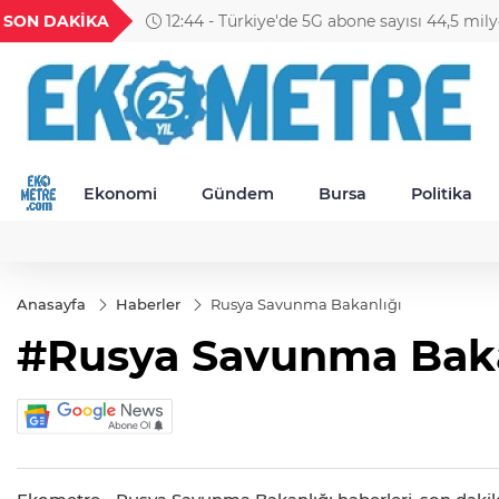
H
UYU
GEL
TND
BGN
SON DAKİKA
12:44 - Türkiye'de 5G abone sayısı 44,5 mily
19
1,1857
18,1998
16,2488
28,0626
Ekonomi
Gündem
Bursa
Politika
Anasayfa
Haberler
Rusya Savunma Bakanlığı
#Rusya Savunma Baka