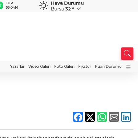
Hava Durumu
EUR
GBP
CHF
CAD
R
55,0414
64,1820
58,7853
33,9656
0
Bursa
32 °
Yazarlar
Video Galeri
Foto Galeri
Fikstür
Puan Durumu