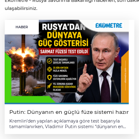
Ekometre - Rusya Savunma Bakanlığı haberleri, son dakika 
ulaşabilirsiniz.
HABER
Putin: Dünyanın en güçlü füze sistemi hazır
Kremlin’den yapılan açıklamaya göre test başarıyla
tamamlanırken, Vladimir Putin sistemi “dünyanın en
güçlü füze sistemi” olarak tanımladı. Sergey Karakayev,
sıvı yakıtlı balistik füzenin başarıyla fırlatıldığını