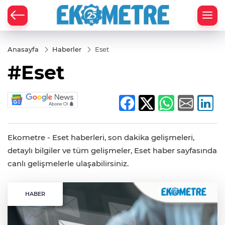
Anasayfa
Haberler
Eset
#Eset
Ekometre - Eset haberleri, son dakika gelişmeleri,
detaylı bilgiler ve tüm gelişmeler, Eset haber sayfasında
canlı gelişmelerle ulaşabilirsiniz.
HABER