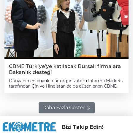
CBME Türkiye’ye katılacak Bursalı firmalara
Bakanlık desteği
Dünyanın en büyük fuar organizatörü Informa Markets
tarafından Çin ve Hindistan’da da düzenlenen CBME
fuarlarının Türkiye ayağı, 42. kez 11 – 14 Aralık 2024
tarihlerinde, İstanbul Fuar Merkezi’nde düzenlenecek.
Aralarında Bursalı firmaların da olduğu 1.000’in
üzerinde markanın anne, bebek ve çocuk ürünlerine
Daha Fazla Göster
dair yeniliklerini sergileyeceği CBME Türkiye, Ticaret
Bakanlığı’nın desteklediği yurt içi fuarlar arasında yer
alıyor. Dinçer; “Amerika’dan Çin’e, farklı bölgelerden
Bizi Takip Edin!
katılım talebi alıyoruz” Orta Doğu, Balkanlar, Kuzey