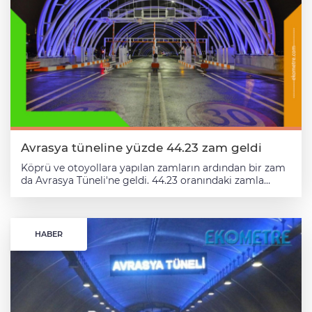
rapor olması nedeniyle açılışından bu yana
gerçekleştirilen çalışmaların tamamını içeriyor.
Avrasya Tüneli İşletme İnşaat ve Yatırım A.Ş. (ATAŞ)
bünyesinde kurulan Sürdürülebilirlik Komitesi
liderliğinde hazırlanan rapor, ilgili tüm departmanların
katkılarıyla oluşturularak tünelin çevresel, sosyal ve
yönetişim boyutlarındaki işletme performansını
kapsamlı bir şekilde ele alıyor.GRI (Global Reporting
Initiative) standartlarına uygun olarak hazırlanan ve
tüm paydaşlara şeffaf ve kapsamlı bilgi sunmayı
amaçlayan raporda önceki yıllara ait verilerle
karşılaştırmalar yapılarak, tünelin sürdürülebilirlik
Avrasya tüneline yüzde 44.23 zam geldi
performansındaki gelişmeler ve gelecekteki hedefleri
Köprü ve otoyollara yapılan zamların ardından bir zam
değerlendirildi. Sürdürülebilirlik adımları ve başarılar
da Avrasya Tüneli'ne geldi. 44.23 oranındaki zamla
Avrasya Tüneli, hizmet vermeye başlamasıyla yalnızca
tünelde bu geceden itibaren tek yön geçiş ücretleri
İstanbul’un iki kıta arasındaki ulaşım yükünü
gündüz tarifesinde otomobiller için 225 TL, minibüsler
hafifletmekle kalmadı, çevresel etkilerini en aza
için 337,5 TL, motosikletler için ise 175 TL olarak
indirmek için ciddi adımlar da attı. Raporda yer alan
belirlendi. 13 Ocak 2025’ten geçerli olmak üzere geçiş
başlıca konular şöyle: Zaman ve yakıt tasarrufu: Tünelin
HABER
ücretlerine yüzde 44.23 zam yapıldı. Avrasya Tüneli
açılışından itibaren geçen 7 yıllık süreçte, 172 milyon
2025 geçiş ücreti otomobiller için 225 lira minibüsler
saat zaman tasarrufu ve 218 bin ton yakıt tasarrufu
için ise 337 lira oldu. Motosiklet geçiş ücreti ise 60.80
sağlandı. Bu tasarruf, İstanbul’un trafik yükünün
liradan yüzde 187,78 zamla 175 liraya çıkarıldı. Ücretler
hafiflemesinin yanı sıra şehirdeki hava kirliliğinin
gece 00:00’dan sabah 04:59’a kadar %50 indirimli
azaltılmasına önemli katkı sağladı. Karbon
olarak otomobiller için 112,5 TL, minibüsler için 168,75
emisyonlarının azaltılması: Çevresel sürdürülebilirlik