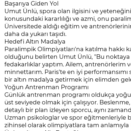
Başarıya Giden Yol
Umut Ünlü, spora olan ilgisini ve yeteneğini
konusundaki kararlılığı ve azmi, onu parali
Üniversitede aldığı eğitim ve antrenörlerin
daha da yukarı taşıdı.
Hedefi Altın Madalya
Paralimpik Olimpiyatları'na katılma hakkı 
olduğunu belirten Umut Ünlü, "Bu noktaya 
fedakarlıklar yaptım. Ailem, antrenörlerim 
minnettarım. Paris'te en iyi performansımı
bir altın madalya getirmek için elimden ge
Yoğun Antrenman Programı
Günlük antrenman programı oldukça yoğun ol
üst seviyede olmak için çalışıyor. Beslenme
detaylı bir plan izleyen sporcu, aynı zamand
Uzman psikologlar ve spor eğitmenleriyle bi
zihinsel olarak olimpiyatlara tam anlamıyla 