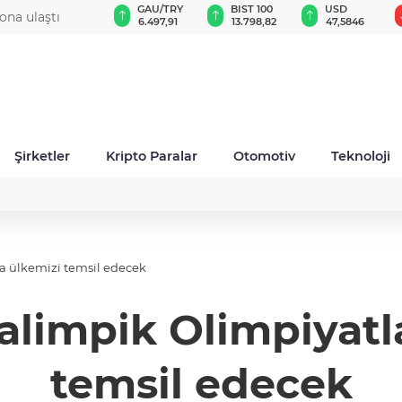
GAU/TRY
BIST 100
USD
EUR
düzey atama
6.497,91
13.798,82
47,5846
54,9571
Şirketler
Kripto Paralar
Otomotiv
Teknoloji
a ülkemizi temsil edecek
limpik Olimpiyatl
temsil edecek