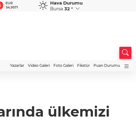
Hava Durumu
GBP
CHF
CAD
RUB
A
64,1578
58,5873
33,9526
0,5781
1
Bursa
32 °
Yazarlar
Video Galeri
Foto Galeri
Fikstür
Puan Durumu
arında ülkemizi