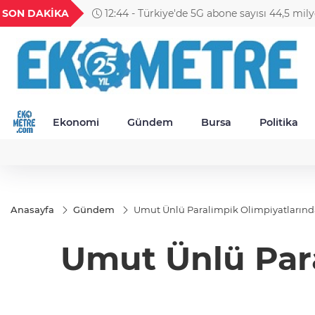
GEL
TND
BGN
VND
SON DAKİKA
11:09 - BNP Paribas Cardif Türkiye'de üst 
9
18,1968
16,2294
28,0626
0,0018
Ekonomi
Gündem
Bursa
Politika
Anasayfa
Gündem
Umut Ünlü Paralimpik Olimpiyatlarınd
Umut Ünlü Para