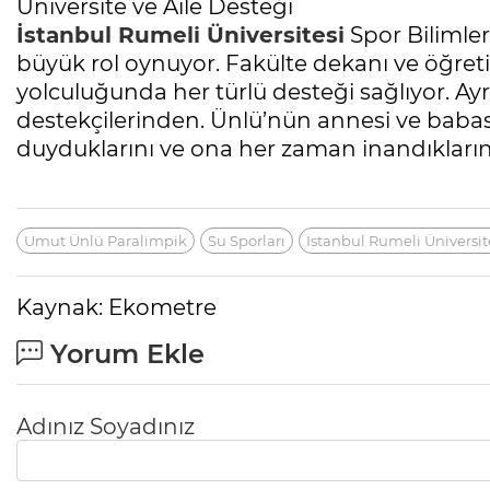
Üniversite ve Aile Desteği
İstanbul Rumeli Üniversitesi
Spor Bilimler
büyük rol oynuyor. Fakülte dekanı ve öğret
yolculuğunda her türlü desteği sağlıyor. Ay
destekçilerinden. Ünlü’nün annesi ve babası,
duyduklarını ve ona her zaman inandıklarını 
Umut Ünlü Paralimpik
Su Sporları
İstanbul Rumeli Üniversit
Kaynak: Ekometre
Yorum Ekle
Adınız Soyadınız