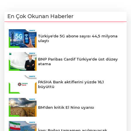
En Çok Okunan Haberler
Türkiye'de 5G abone sayısı 44,5 milyona
ulaştı
BNP Paribas Cardif Türkiye'de üst düzey
atama
PASHA Bank aktiflerini yüzde 16,1
büyüttü
BM'den kritik El Nino uyarısı
İran: Boğaz tamamen açılmayacak