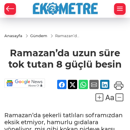
Anasayfa
Gündem
Ramazan’da
uzun süre
tok tutan 8
Ramazan’da uzun süre
güçlü besin
tok tutan 8 güçlü besin
Ramazan’da şekerli tatlıları soframızdan
eksik etmiyor, hamurlu gıdalara
yöneliyor, mis gibi kokan pideye karşı