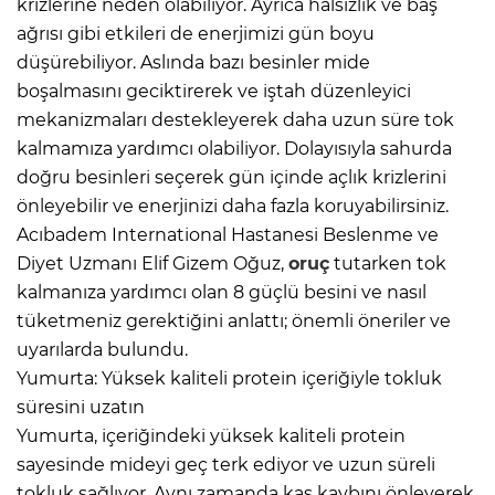
krizlerine neden olabiliyor. Ayrıca halsizlik ve baş
ağrısı gibi etkileri de enerjimizi gün boyu
düşürebiliyor. Aslında bazı besinler mide
boşalmasını geciktirerek ve iştah düzenleyici
mekanizmaları destekleyerek daha uzun süre tok
kalmamıza yardımcı olabiliyor. Dolayısıyla sahurda
doğru besinleri seçerek gün içinde açlık krizlerini
önleyebilir ve enerjinizi daha fazla koruyabilirsiniz.
Acıbadem International Hastanesi Beslenme ve
Diyet Uzmanı Elif Gizem Oğuz,
oruç
tutarken tok
kalmanıza yardımcı olan 8 güçlü besini ve nasıl
tüketmeniz gerektiğini anlattı; önemli öneriler ve
uyarılarda bulundu.
Yumurta: Yüksek kaliteli protein içeriğiyle tokluk
süresini uzatın
Yumurta, içeriğindeki yüksek kaliteli protein
sayesinde mideyi geç terk ediyor ve uzun süreli
tokluk sağlıyor. Aynı zamanda kas kaybını önleyerek