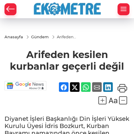
Anasayfa
Gündem
Arifeden
kesilen
kurbanlar
Arifeden kesilen
geçerli
değil
kurbanlar geçerli değil
Diyanet İşleri Başkanlığı Din İşleri Yüksek
Kurulu Üyesi İdris Bozkurt, Kurban
Bayramı namazından önce kesilen