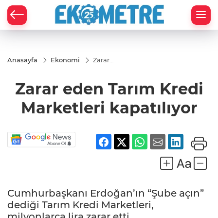
Anasayfa
Ekonomi
Zarar
eden
Tarım
Zarar eden Tarım Kredi
Kredi
Marketleri
kapatılıyor
Marketleri kapatılıyor
Cumhurbaşkanı Erdoğan’ın “Şube açın”
dediği Tarım Kredi Marketleri,
milyonlarca lira zarar etti