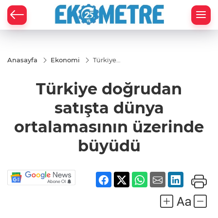
Anasayfa
Ekonomi
Türkiye
doğrudan
satışta dünya
Türkiye doğrudan
ortalamasının
üzerinde
büyüdü
satışta dünya
ortalamasının üzerinde
büyüdü