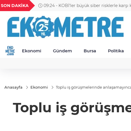
GEL
TND
BGN
VND
SON DAKİKA
09:11 - Petrol fiyatları yükseldi: Brent 83,65 
25
18,2410
16,2356
27,9743
0,0018
Ekonomi
Gündem
Bursa
Politika
Anasayfa
Ekonomi
Toplu iş görüşmelerinde anlaşamayınca 
Toplu iş görüşme