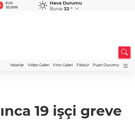
Hava Durumu
GBP
CHF
CAD
RUB
A
64,1932
58,7659
34,0085
0,5773
1
Bursa
32 °
Yazarlar
Video Galeri
Foto Galeri
Fikstür
Puan Durumu
nca 19 işçi greve