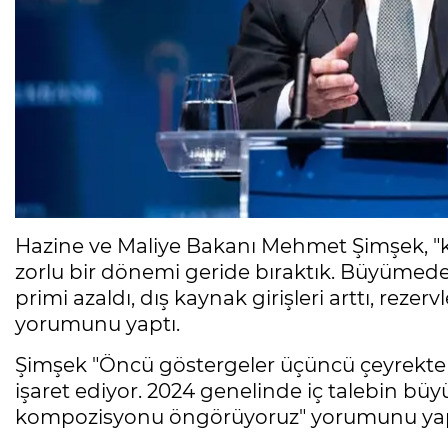
Hazine ve Maliye Bakanı Mehmet Şimşek, "kır
zorlu bir dönemi geride bıraktık. Büyümede 
primi azaldı, dış kaynak girişleri arttı, rezerv
yorumunu yaptı.
Şimşek "Öncü göstergeler üçüncü çeyrek
işaret ediyor. 2024 genelinde iç talebin bü
kompozisyonu öngörüyoruz" yorumunu yap