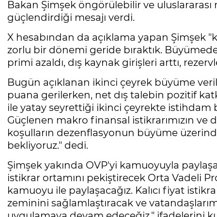
Bakan Şimşek öngörülebilir ve uluslararası
güçlendirdiği mesajı verdi.
X hesabından da açıklama yapan Şimşek "kır
zorlu bir dönemi geride bıraktık. Büyümede 
primi azaldı, dış kaynak girişleri arttı, rezer
Bugün açıklanan ikinci çeyrek büyüme verile
puana gerilerken, net dış talebin pozitif katk
ile yatay seyrettiği ikinci çeyrekte istihdam 
Güçlenen makro finansal istikrarımızın ve 
koşulların dezenflasyonun büyüme üzerindeki
bekliyoruz." dedi.
Şimşek yakında OVP'yi kamuoyuyla paylaşaca
istikrar ortamını pekiştirecek Orta Vadeli
kamuoyu ile paylaşacağız. Kalıcı fiyat istik
zeminini sağlamlaştıracak ve vatandaşlarımızı
uygulamaya devam edeceğiz." ifadelerini ku