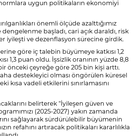
 normlara uygun politikaların ekonomiyi
ılganlıkları önemli ölçüde azalttığımız
dengelenme başladı, cari açık daraldı, risk
vler iyileşti ve dezenflasyon sürecine girdik.
rine göre iç talebin büyümeye katkısı 1,2
ısı 1,3 puan oldu. İşsizlik oranının yüzde 8,8
bir önceki çeyreğe göre 205 bin kişi arttı.
daha destekleyici olması öngörülen küresel
 kısa vadeli etkilerini sınırlamasını
klarını belirterek "İyileşen güven ve
 Programımızı (2025-2027) yakın zamanda
rarını sağlayarak sürdürülebilir büyümenin
n refahını artıracak politikaları kararlılıkla
llandı.