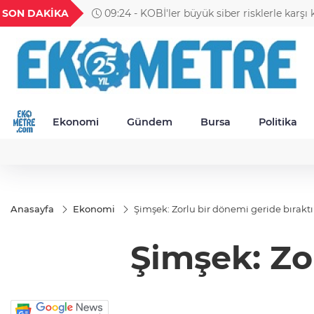
YU
GEL
TND
BGN
VND
SON DAKİKA
09:11 - Petrol fiyatları yükseldi: Brent 83,6
1824
18,2403
16,2350
27,9743
0,0018
Ekonomi
Gündem
Bursa
Politika
Anasayfa
Ekonomi
Şimşek: Zorlu bir dönemi geride bırakt
Şimşek: Zo