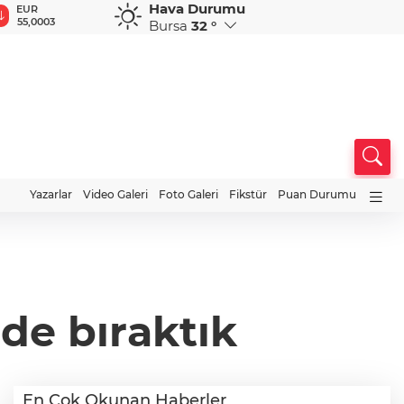
Hava Durumu
GBP
CHF
CAD
RUB
64,2233
58,7274
34,0039
0,5834
Bursa
32 °
Yazarlar
Video Galeri
Foto Galeri
Fikstür
Puan Durumu
de bıraktık
En Çok Okunan Haberler