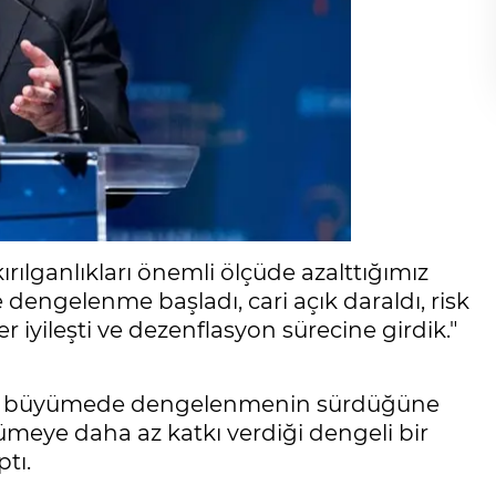
ılganlıkları önemli ölçüde azalttığımız
dengelenme başladı, cari açık daraldı, risk
ler iyileşti ve dezenflasyon sürecine girdik."
te büyümede dengelenmenin sürdüğüne
yümeye daha az katkı verdiği dengeli bir
tı.