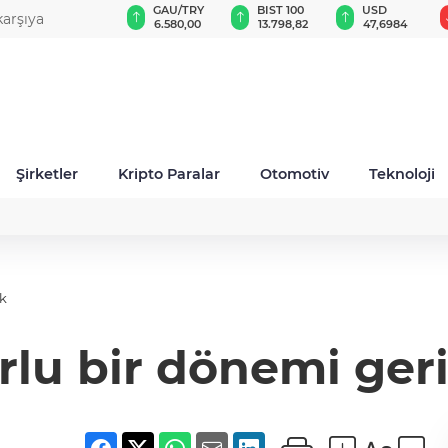
GAU/TRY
BIST 100
USD
EUR
5 dolara çıktı
6.580,00
13.798,82
47,6984
55,0003
Şirketler
Kripto Paralar
Otomotiv
Teknoloji
ık
rlu bir dönemi geri