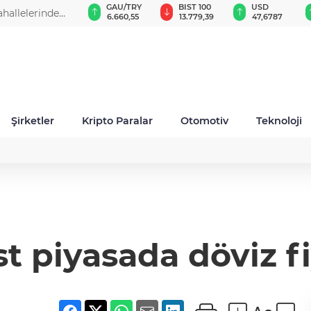
GAU/TRY
BIST 100
USD
EUR
6.660,55
13.779,39
47,6787
55,1254
Şirketler
Kripto Paralar
Otomotiv
Teknoloji
t piyasada döviz fi