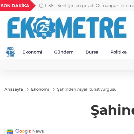
GEL
TND
BGN
VND
SON DAKİKA
11:30 - Petrol Ofisi Grubu 18. kez zirvede
49
18,2677
16,3788
27,9743
0,0018
Ekonomi
Gündem
Bursa
Politika
Anasayfa
Ekonomi
Şahinden Asyalı turist vurgusu
Şahin