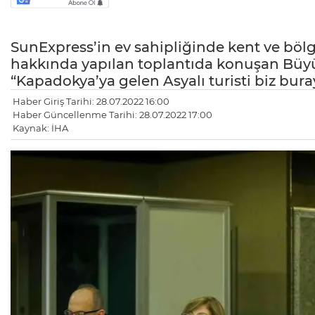
SunExpress’in ev sahipliğinde kent ve bölge
hakkında yapılan toplantıda konuşan Büyü
“Kapadokya’ya gelen Asyalı turisti biz bura
Haber Giriş Tarihi: 28.07.2022 16:00
Haber Güncellenme Tarihi: 28.07.2022 17:00
Kaynak: İHA