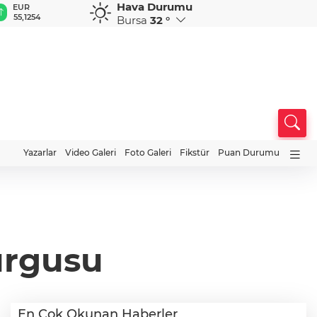
Hava Durumu
GBP
CHF
CAD
RUB
A
64,3468
59,0083
34,1883
0,5822
1
Bursa
32 °
Yazarlar
Video Galeri
Foto Galeri
Fikstür
Puan Durumu
urgusu
En Çok Okunan Haberler