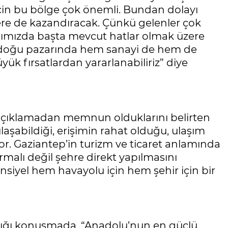
için bu bölge çok önemli. Bundan dolayı
zlere de kazandıracak. Çünkü gelenler çok
ığımızda başta mevcut hatlar olmak üzere
rtadoğu pazarında hem sanayi de hem de
k fırsatlardan yararlanabiliriz” diye
 açıklamadan memnun olduklarını belirten
laşabildiği, erişimin rahat olduğu, ulaşım
yor. Gaziantep’in turizm ve ticaret anlamında
armalı değil şehre direkt yapılmasını
ansiyel hem havayolu için hem şehir için bir
ığı konuşmada, “Anadolu’nun en güçlü