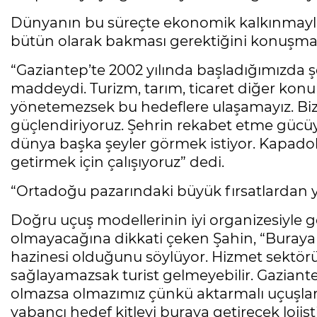
Dünyanın bu süreçte ekonomik kalkınmayla 
bütün olarak bakması gerektiğini konuşma
“Gaziantep’te 2002 yılında başladığımızda şe
maddeydi. Turizm, tarım, ticaret diğer konul
yönetemezsek bu hedeflere ulaşamayız. Biz b
güçlendiriyoruz. Şehrin rekabet etme gücüyl
dünya başka şeyler görmek istiyor. Kapadoky
getirmek için çalışıyoruz” dedi.
“Ortadoğu pazarındaki büyük fırsatlardan ya
Doğru uçuş modellerinin iyi organizesiyle
olmayacağına dikkati çeken Şahin, “Buraya 
hazinesi olduğunu söylüyor. Hizmet sektörün
sağlayamazsak turist gelmeyebilir. Gaziant
olmazsa olmazımız çünkü aktarmalı uçuşlarda 
yabancı hedef kitleyi buraya getirecek lojis