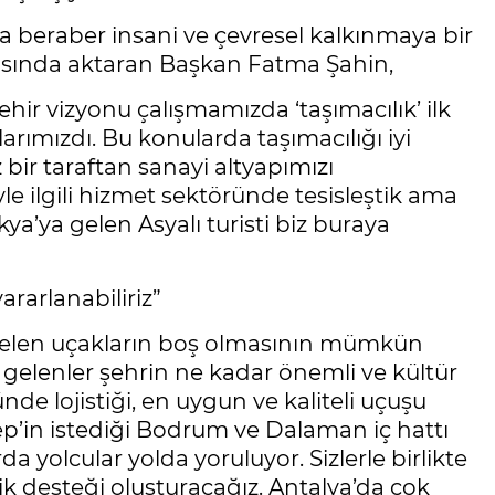
beraber insani ve çevresel kalkınmaya bir
sında aktaran Başkan Fatma Şahin,
hir vizyonu çalışmamızda ‘taşımacılık’ ilk
arımızdı. Bu konularda taşımacılığı iyi
ir taraftan sanayi altyapımızı
e ilgili hizmet sektöründe tesisleştik ama
a’ya gelen Asyalı turisti biz buraya
rarlanabiliriz”
 gelen uçakların boş olmasının mümkün
gelenler şehrin ne kadar önemli ve kültür
de lojistiği, en uygun ve kaliteli uçuşu
ep’in istediği Bodrum ve Dalaman iç hattı
yolcular yolda yoruluyor. Sizlerle birlikte
tik desteği oluşturacağız. Antalya’da çok