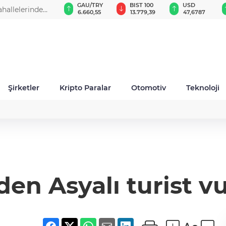
GAU/TRY
BIST 100
USD
EUR
6.660,55
13.779,39
47,6787
55,1254
Şirketler
Kripto Paralar
Otomotiv
Teknoloji
den Asyalı turist v