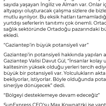
sayıda yaşayan İngiliz ve Alman var. Onlar 
altyapıyı oluşturacak çalışma sizlere de bi
mutlu ayrılıyor. Bu eksik hatları tamamlad
yurtdışı seferlerin tanıtımı çok önemli. O
sağlık sektöründe Ortadoğu pazarındaki büyü
ekledi.
“Gaziantep’in büyük potansiyeli var”
Gaziantep’in potansiyeli hakkında yapılan
Gaziantep Valisi Davut Gül, “İnsanlar kolay u
kalitesinin yüksek olduğu yerleri tercih edi
büyük bir potansiyeli var. Yolculukların akt
bekliyorlar, istiyorlar. Böyle olduğunda pot
sinerjiye dönüşecek” dedi.
“Bölgeyi desteklemeye devam edeceğiz”
SunExpress CEO’su Max Kownatzki ise yapt