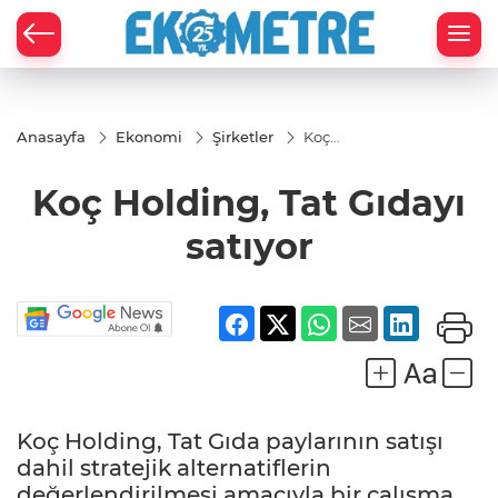
Anasayfa
Ekonomi
Şirketler
Koç
Holding,
Tat
Koç Holding, Tat Gıdayı
Gıdayı
satıyor
satıyor
Koç Holding, Tat Gıda paylarının satışı
dahil stratejik alternatiflerin
değerlendirilmesi amacıyla bir çalışma