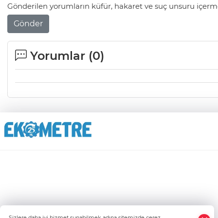
Gönderilen yorumların küfür, hakaret ve suç unsuru içerme
Gönder
Yorumlar (
0
)
Sizlere daha iyi hizmet sunabilmek adına sitemizde çerez