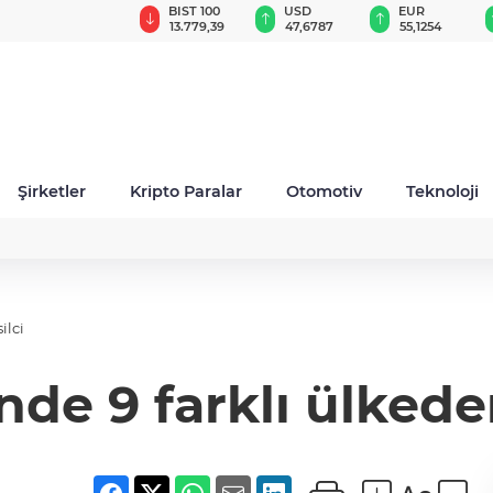
GAU/TRY
BIST 100
USD
EUR
6.660,55
13.779,39
47,6787
55,1254
Şirketler
Kripto Paralar
Otomotiv
Teknoloji
ilci
de 9 farklı ülkede