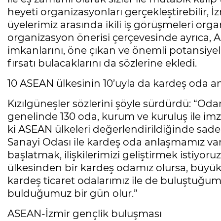
heyeti organizasyonları gerçekleştirebilir, İz
üyelerimiz arasında ikili iş görüşmeleri organ
organizasyon önerisi çerçevesinde ayrıca, AS
imkanlarını, öne çıkan ve önemli potansiyel
fırsatı bulacaklarını da sözlerine ekledi.
10 ASEAN ülkesinin 10’uyla da kardeş oda a
Kızılgüneşler sözlerini şöyle sürdürdü: “Odam
genelinde 130 oda, kurum ve kuruluş ile imza
ki ASEAN ülkeleri değerlendirildiğinde sade
Sanayi Odası ile kardeş oda anlaşmamız var.
başlatmak, ilişkilerimizi geliştirmek istiyo
ülkesinden bir kardeş odamız olursa, büy
kardeş ticaret odalarımız ile de buluştuğumu
bulduğumuz bir gün olur.”
ASEAN-İzmir gençlik buluşması