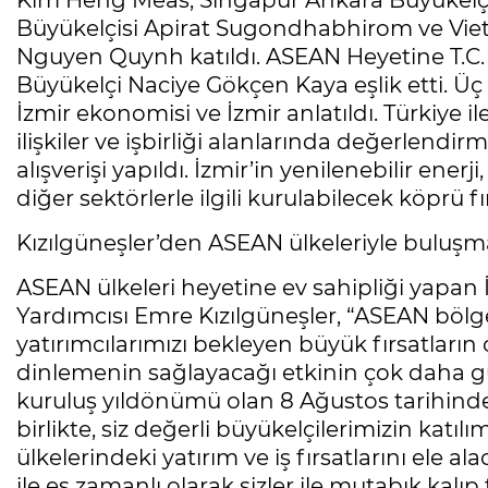
Kim Heng Meas, Singapur Ankara Büyükelçi
Büyükelçisi Apirat Sugondhabhirom ve Viet
Nguyen Quynh katıldı. ASEAN Heyetine T.C. Dı
Büyükelçi Naciye Gökçen Kaya eşlik etti. Üç a
İzmir ekonomisi ve İzmir anlatıldı. Türkiye il
ilişkiler ve işbirliği alanlarında değerlendirm
alışverişi yapıldı. İzmir’in yenilenebilir enerj
diğer sektörlerle ilgili kurulabilecek köprü fı
Kızılgüneşler’den ASEAN ülkeleriyle buluşm
ASEAN ülkeleri heyetine ev sahipliği yapan
Yardımcısı Emre Kızılgüneşler, “ASEAN bölges
yatırımcılarımızı bekleyen büyük fırsatları
dinlemenin sağlayacağı etkinin çok daha gü
kuruluş yıldönümü olan 8 Ağustos tarihinde
birlikte, siz değerli büyükelçilerimizin katı
ülkelerindeki yatırım ve iş fırsatlarını ele 
ile eş zamanlı olarak sizler ile mutabık kalı