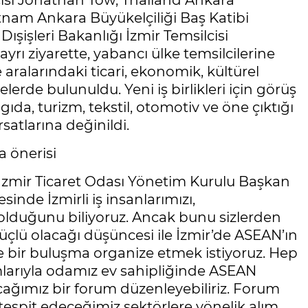
si Jonathan Tow, Thailand Ankara
nam Ankara Büyükelçiliği Baş Katibi
şişleri Bakanlığı İzmir Temsilcisi
yrı ziyarette, yabancı ülke temsilcilerine
e aralarındaki ticari, ekonomik, kültürel
elerde bulunuldu. Yeni iş birlikleri için görüş
i, gıda, turizm, tekstil, otomotiv ve öne çıktığı
rsatlarına değinildi.
a önerisi
 İzmir Ticaret Odası Yönetim Kurulu Başkan
inde İzmirli iş insanlarımızı,
n olduğunu biliyoruz. Ancak bunu sizlerden
çlü olacağı düşüncesi ile İzmir’de ASEAN’ın
 bir buluşma organize etmek istiyoruz. Hep
lımlarıyla odamız ev sahipliğinde ASEAN
alacağımız bir forum düzenleyebiliriz. Forum
p tespit edeceğimiz sektörlere yönelik alım