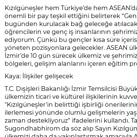
Kızılgüneşler hem Türkiye’de hem ASEAN’da
önemli bir pay teşkil ettiğini belirterek “Ge
bugünden kurulacak bağ geleceğe atılacak
öğrencilerin ve genç iş insanlarının şehrim
ediyorum. Çünkü bu gençler kısa süre içerisind
yöneten pozisyonlara gelecekler. ASEAN ülke
İzmir’de 10 gün sürecek ülkemiz ve şehrimiz e
bölgeleri, gelişim alanlarını içeren eğitim 
Kaya: İlişkiler gelişecek
T.C. Dışişleri Bakanlığı İzmir Temsilcisi Bü
ülkemizin ticari ve kültürel ilişkilerinin k
"Kızılgüneşler’in belirttiği işbirliği önerilerin
ilerlemesi yönünde olumlu gelişmelerin yaşa
zaman destekliyoruz” ifadelerini kullandı. 
Sugondhabhirom da söz alıp Sayın Kızılgüne
ülkemizi daha da yakınlaştırmak amacıyla AS