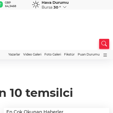
Hava Durumu
GBP
CHF
CAD
RUB
A
64,3468
59,0083
34,1883
0,5822
1
Bursa
30 °
Yazarlar
Video Galeri
Foto Galeri
Fikstür
Puan Durumu
n 10 temsilci
En Çok Okunan Haberler