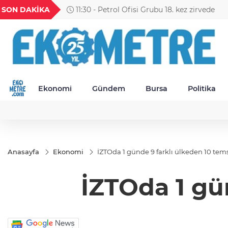
GEL
TND
BGN
VND
SON DAKİKA
11:30 - Petrol Ofisi Grubu 18. kez zirvede
49
18,2677
16,3788
27,9743
0,0018
Ekonomi
Gündem
Bursa
Politika
Anasayfa
Ekonomi
İZTOda 1 günde 9 farklı ülkeden 10 tems
İZTOda 1 gün