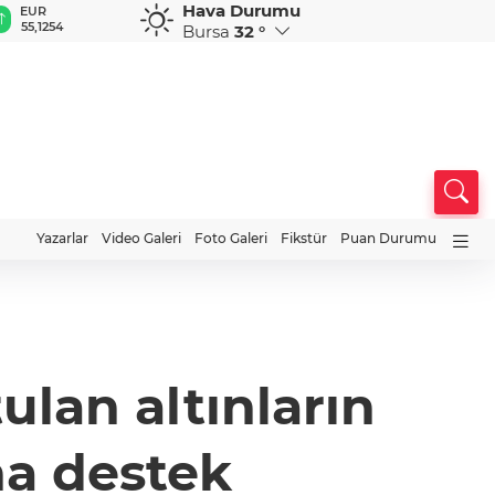
Hava Durumu
EUR
GBP
CHF
CAD
R
55,1254
64,3468
59,0083
34,1883
0
Bursa
32 °
Yazarlar
Video Galeri
Foto Galeri
Fikstür
Puan Durumu
ulan altınların
a destek