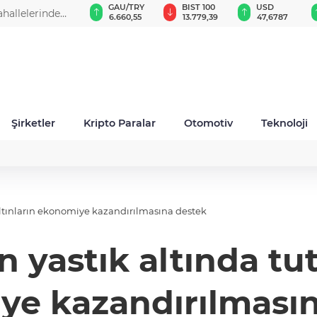
VND
GAU/TRY
BIST 100
USD
ahallelerinde
0,0018
6.660,55
13.779,39
47,6787
Şirketler
Kripto Paralar
Otomotiv
Teknoloji
altınların ekonomiye kazandırılmasına destek
 yastık altında tut
ye kazandırılmasın