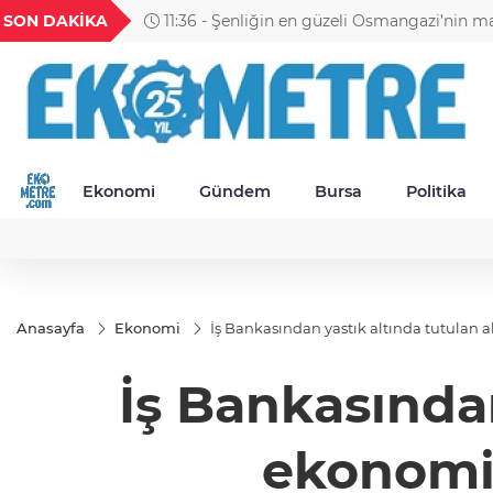
H
UYU
GEL
TND
BGN
SON DAKİKA
11:36 - Şenliğin en güzeli Osmangazi’nin m
52
1,1849
18,2677
16,3788
27,9743
yaşanıyor
Ekonomi
Gündem
Bursa
Politika
Anasayfa
Ekonomi
İş Bankasından yastık altında tutulan 
İş Bankasından
ekonomi