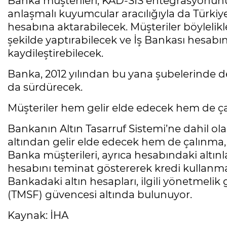
Banka müşterileri, KAD-SİS entegrasyonunu
anlaşmalı kuyumcular aracılığıyla da Türkiye
hesabına aktarabilecek. Müşteriler böylelikl
şekilde yaptırabilecek ve İş Bankası hesab
kaydileştirebilecek.
Banka, 2012 yılından bu yana şubelerinde d
da sürdürecek.
Müşteriler hem gelir elde edecek hem de ç
Bankanın Altın Tasarruf Sistemi’ne dahil ol
altından gelir elde edecek hem de çalınma,
Banka müşterileri, ayrıca hesabındaki altınl
hesabını teminat göstererek kredi kullanma
Bankadaki altın hesapları, ilgili yönetmeli
(TMSF) güvencesi altında bulunuyor.
Kaynak: İHA