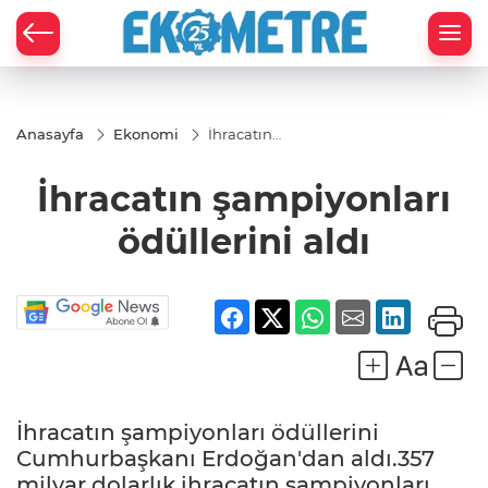
Anasayfa
Ekonomi
İhracatın
şampiyonları
ödüllerini
İhracatın şampiyonları
aldı
ödüllerini aldı
İhracatın şampiyonları ödüllerini
Cumhurbaşkanı Erdoğan'dan aldı.357
milyar dolarlık ihracatın şampiyonları