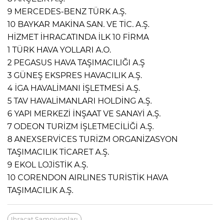
9 MERCEDES-BENZ TÜRK A.Ş.
10 BAYKAR MAKİNA SAN. VE TİC. A.Ş.
HİZMET İHRACATINDA İLK 10 FİRMA
1 TÜRK HAVA YOLLARI A.O.
2 PEGASUS HAVA TAŞIMACILIĞI A.Ş
3 GÜNEŞ EKSPRES HAVACILIK A.Ş.
4 İGA HAVALİMANI İŞLETMESİ A.Ş.
5 TAV HAVALİMANLARI HOLDİNG A.Ş.
6 YAPI MERKEZİ İNŞAAT VE SANAYİ A.Ş.
7 ODEON TURİZM İŞLETMECİLİĞİ A.Ş.
8 ANEXSERVİCES TURİZM ORGANİZASYON
TAŞIMACILIK TİCARET A.Ş.
9 EKOL LOJİSTİK A.Ş.
10 CORENDON AIRLINES TURİSTİK HAVA
TAŞIMACILIK A.Ş.
Ihracat Şampiyonları