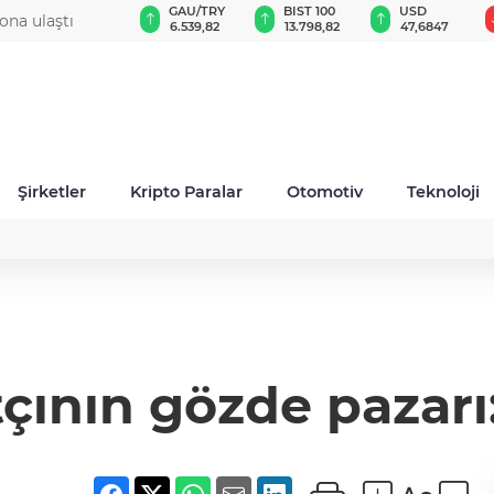
GAU/TRY
BIST 100
USD
EUR
düzey atama
6.539,82
13.798,82
47,6847
54,9771
Şirketler
Kripto Paralar
Otomotiv
Teknoloji
çının gözde pazarı