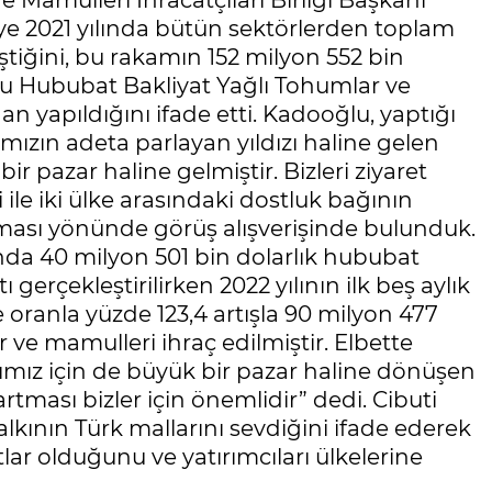
Mamulleri İhracatçıları Birliği Başkanı
ye 2021 yılında bütün sektörlerden toplam
ştiğini, bu rakamın 152 milyon 552 bin
 Hububat Bakliyat Yağlı Tohumlar ve
dan yapıldığını ifade etti. Kadooğlu, yaptığı
mızın adeta parlayan yıldızı haline gelen
 bir pazar haline gelmiştir. Bizleri ziyaret
 ile iki ülke arasındaki dostluk bağının
ırılması yönünde görüş alışverişinde bulunduk.
ında 40 milyon 501 bin dolarlık hububat
gerçekleştirilirken 2022 yılının ilk beş aylık
 oranla yüzde 123,4 artışla 90 milyon 477
 ve mamulleri ihraç edilmiştir. Elbette
rımız için de büyük bir pazar haline dönüşen
artması bizler için önemlidir” dedi. Cibuti
alkının Türk mallarını sevdiğini ifade ederek
tlar olduğunu ve yatırımcıları ülkelerine