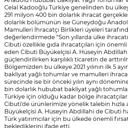
Anadolu Hububat Bakliyat Yağlı Tohumlar ve 
Celal Kadooğlu Türkiye genelinden bu ülke
291 milyon 400 bin dolarlık ihracat gerçekle
dolarlık bölümünün ise Güneydoğu Anadolu
Mamulleri İhracatçı Birlikleri üyeleri tarafın
değerlendirmede “Son yıllarda ülke ihracatı
Cibuti özellikle gıda ihracatçıları için önemli
eden Cibuti Büyükelçisi A. Hüseyin Abdillahi
güçlendirilirken karşılıklı ticaretin de artt
Bölgemizden bu ülkeye 2021 yılının ilk 5 ay
bakliyat yağlı tohumlar ve mamulleri ihracatı 
sürecinde ise bir önceki yılın aynı dönemine
bin dolarlık hububat bakliyat yağlı tohumlar
Türkiye için olduğu kadar bölge ihracatçıla
Cibuti’de ürünlerimize yönelik talebin hızla 
Büyükelçisi A. Hüseyin Abdillahi de Cibuti h
Türk yatırımcılar için bu ülkede önemli fırsa
beklediklerini ifade etti.