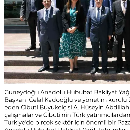
Güneydoğu Anadolu Hububat Bakliyat Yağlı T
Başkanı Celal Kadooğlu ve yönetim kurulu ü
eden Cibuti Büyükelçisi A. Hüseyin Abdillahi T
çalışmalar ve Cibuti’nin Türk yatırımcılardan 
Türkiye’de birçok sektör için önemli bir 