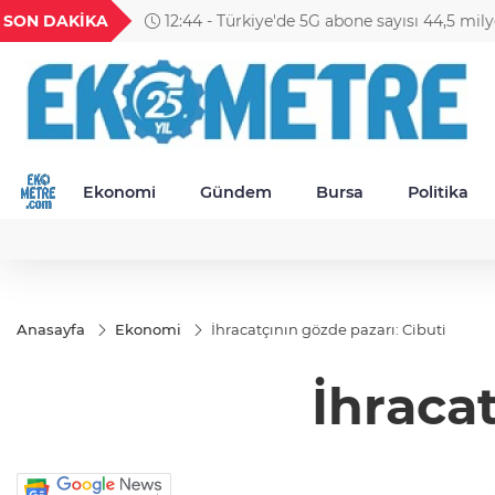
GEL
TND
BGN
VND
SON DAKİKA
11:09 - BNP Paribas Cardif Türkiye'de üst 
1
18,2351
16,2304
27,9743
0,0018
Ekonomi
Gündem
Bursa
Politika
Anasayfa
Ekonomi
İhracatçının gözde pazarı: Cibuti
İhracat