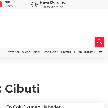
Hava Durumu
GBP
CHF
CAD
RUB
A
64,1968
58,6693
34,0107
0,5840
1
Bursa
32 °
Yazarlar
Video Galeri
Foto Galeri
Fikstür
Puan Durumu
: Cibuti
En Çok Okunan Haberler