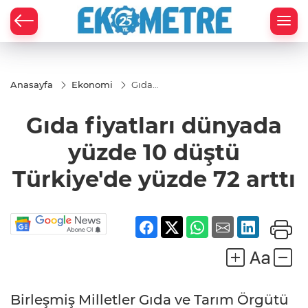
Anasayfa
Ekonomi
Gıda
fiyatları
dünyada
Gıda fiyatları dünyada
yüzde 10
düştü
Türkiye'de
yüzde 10 düştü
yüzde 72
arttı
Türkiye'de yüzde 72 arttı
Birleşmiş Milletler Gıda ve Tarım Örgütü