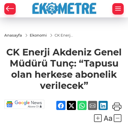
Anasayfa
Ekonomi
CK Enerji
Akdeniz
Genel
CK Enerji Akdeniz Genel
Müdürü
Tunç:
“Tapusu
Müdürü Tunç: “Tapusu
olan
herkese
olan herkese abonelik
abonelik
verilecek”
verilecek”