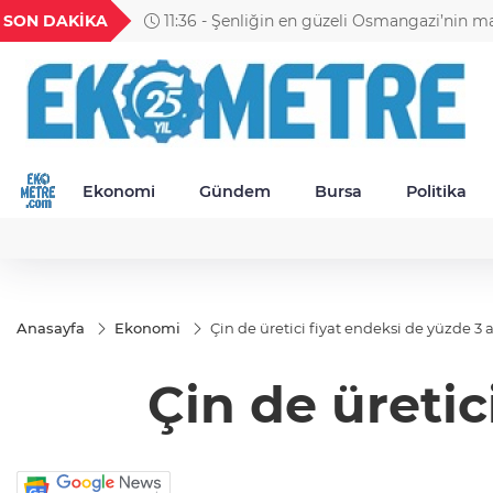
UYU
GEL
TND
BGN
SON DAKİKA
11:30 - Petrol Ofisi Grubu 18. ke
1,1849
18,2677
16,3788
27,9743
Ekonomi
Gündem
Bursa
Politika
Anasayfa
Ekonomi
Çin de üretici fiyat endeksi de yüzde 3 
Çin de üretic