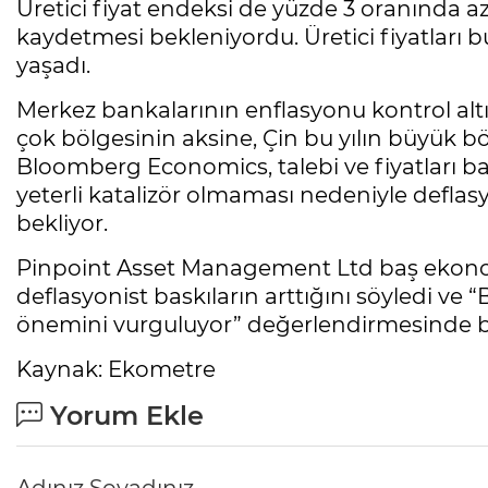
Üretici fiyat endeksi de yüzde 3 oranında a
kaydetmesi bekleniyordu. Üretici fiyatları bu 
yaşadı.
Merkez bankalarının enflasyonu kontrol al
çok bölgesinin aksine, Çin bu yılın büyük b
Bloomberg Economics, talebi ve fiyatları b
yeterli katalizör olmaması nedeniyle deflas
bekliyor.
Pinpoint Asset Management Ltd baş ekonomi
deflasyonist baskıların arttığını söyledi ve 
önemini vurguluyor” değerlendirmesinde 
Kaynak: Ekometre
Yorum Ekle