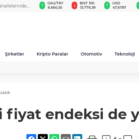
VND
GAU/TRY
BIST 100
USD
EUR
z zirvede
0,0018
6.660,55
13.779,39
47,6787
55,1
Şirketler
Kripto Paralar
Otomotiv
Teknoloji
azaldı
i fiyat endeksi de 