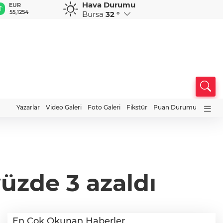
Hava Durumu
GBP
CHF
CAD
RUB
254
64,3468
59,0083
34,1883
0,5822
Bursa
32 °
Yazarlar
Video Galeri
Foto Galeri
Fikstür
Puan Durumu
yüzde 3 azaldı
En Çok Okunan Haberler