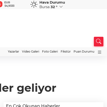
Hava Durumu
GBP
CHF
CAD
RUB
A
64,1409
58,5339
33,9200
0,5831
1
Bursa
32 °
Yazarlar
Video Galeri
Foto Galeri
Fikstür
Puan Durumu
ler geliyor
En Çok Okunan Haberler