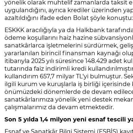
yönelik olarak muhtelif zamanlarda taksit 
uygulandığını, ayrıca krediler üzerinden yapıl
azaltıldığını ifade eden Bolat şöyle konuştu:
ESKKK aracılığıyla ya da Halkbank tarafından
ödeme koşullarını haiz hazine sübvansiyonlu
sanatkârlarca işletmelerini sürdürmek, gel
yararlanılan birincil finansman kaynağı ol
itibarıyla 2025 yılı süresince 148.429 adet 
tutarında faiz indirimli kredi kullandırılmı
kullandırım 657,7 milyar TL’yi bulmuştur. S
ilgili kurum ve kuruşlarla iş birliği içerisinde
önümüzdeki dönemlerde de devam edilecekti
sanatkârlarımıza yönelik yeni destek mekan
çalışmalarımız da devam etmektedir.
Son 5 yılda 1,4 milyon yeni esnaf tescili y
Esnaf ve Sanatkâr Bilgi Sistemi (ESBİS) kayı