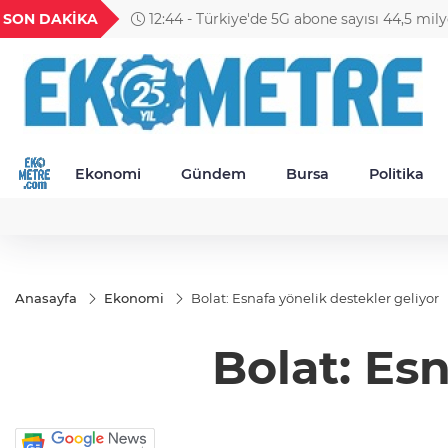
GEL
TND
BGN
VND
SON DAKİKA
11:09 - BNP Paribas Cardif Türkiye'de üst 
1
18,1991
16,2315
28,0626
0,0018
Ekonomi
Gündem
Bursa
Politika
Anasayfa
Ekonomi
Bolat: Esnafa yönelik destekler geliyor
Bolat: Esn