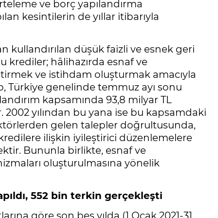
erteleme ve borç yapılandırma
an kesintilerin de yıllar itibarıyla
 kullandırılan düşük faizli ve esnek geri
 krediler; hâlihazırda esnaf ve
iştirmek ve istihdam oluşturmak amacıyla
up, Türkiye genelinde temmuz ayı sonu
kullandırım kapsamında 93,8 milyar TL
ştır. 2002 yılından bu yana ise bu kapsamdaki
ektörlerden gelen talepler doğrultusunda,
 kredilere ilişkin iyileştirici düzenlemelere
r. Bununla birlikte, esnaf ve
izmaları oluşturulmasına yönelik
apıldı, 552 bin terkin gerçekleşti
tlarına göre son beş yılda (1 Ocak 2021-31