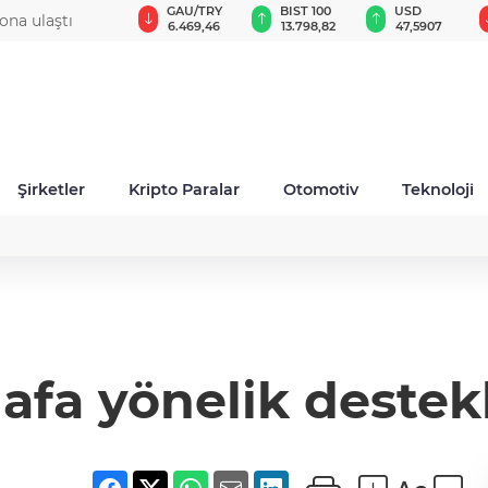
GAU/TRY
BIST 100
USD
EUR
düzey atama
6.469,46
13.798,82
47,5907
54,9333
Şirketler
Kripto Paralar
Otomotiv
Teknoloji
afa yönelik destek