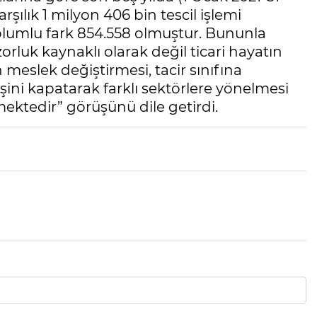
şılık 1 milyon 406 bin tescil işlemi
i olumlu fark 854.558 olmuştur. Bununla
zorluk kaynaklı olarak değil ticari hayatın
n meslek değiştirmesi, tacir sınıfına
şini kapatarak farklı sektörlere yönelmesi
mektedir” görüşünü dile getirdi.