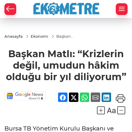
Anasayfa
Ekonomi
Başkan
Matlı:
“Krizlerin
Başkan Matlı: “Krizlerin
değil,
umudun
hâkim
değil, umudun hâkim
olduğu bir
yıl
olduğu bir yıl diliyorum”
diliyorum”
Bursa TB Yönetim Kurulu Başkanı ve