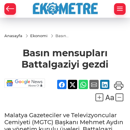
Anasayfa
Ekonomi
Basın
mensupları
Battalgaziyi
Basın mensupları
gezdi
Battalgaziyi gezdi
Malatya Gazeteciler ve Televizyoncular
Cemiyeti (MGTC) Başkanı Mehmet Aydın
ve yönetim kurulu üyeleri, Battalgazi