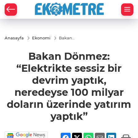
Anasayfa
Ekonomi
Bakan
Dönmez:
“Elektrikte
Bakan Dönmez:
sessiz bir
devrim
yaptık,
“Elektrikte sessiz bir
neredeyse
100 milyar
devrim yaptık,
doların
üzerinde
yatırım
neredeyse 100 milyar
yaptık”
doların üzerinde yatırım
yaptık”