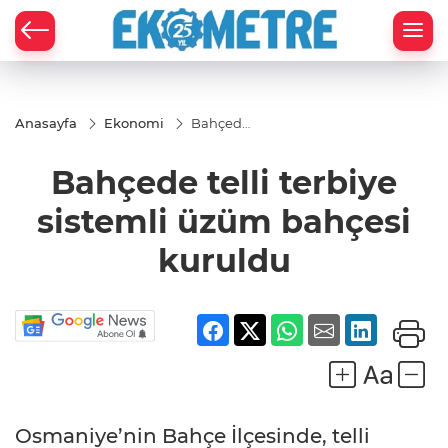
Anasayfa
Ekonomi
Bahçede
telli
terbiye
Bahçede telli terbiye
sistemli
üzüm
bahçesi
sistemli üzüm bahçesi
kuruldu
kuruldu
Osmaniye’nin Bahçe İlçesinde, telli