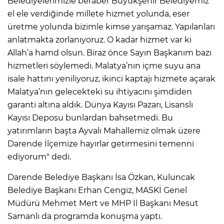
Belediyelerimizle beraber Büyükşehir Belediyemiz
el ele verdiğinde millete hizmet yolunda, eser
üretme yolunda bizimle kimse yarışamaz. Yapılanları
anlatmakta zorlanıyoruz. O kadar hizmet var ki
Allah’a hamd olsun. Biraz önce Sayın Başkanım bazı
hizmetleri söylemedi. Malatya’nın içme suyu ana
isale hattını yeniliyoruz, ikinci kaptajı hizmete açarak
Malatya’nın gelecekteki su ihtiyacını şimdiden
garanti altına aldık. Dünya Kayısı Pazarı, Lisanslı
Kayısı Deposu bunlardan bahsetmedi. Bu
yatırımların başta Ayvalı Mahallemiz olmak üzere
Darende İlçemize hayırlar getirmesini temenni
ediyorum" dedi.
Darende Belediye Başkanı İsa Özkan, Kuluncak
Belediye Başkanı Erhan Cengiz, MASKİ Genel
Müdürü Mehmet Mert ve MHP İl Başkanı Mesut
Samanlı da programda konuşma yaptı.