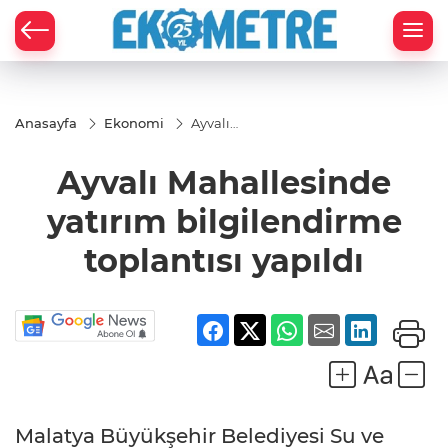
Anasayfa
Ekonomi
Ayvalı
Mahallesinde
yatırım
Ayvalı Mahallesinde
bilgilendirme
toplantısı
yapıldı
yatırım bilgilendirme
toplantısı yapıldı
Malatya Büyükşehir Belediyesi Su ve