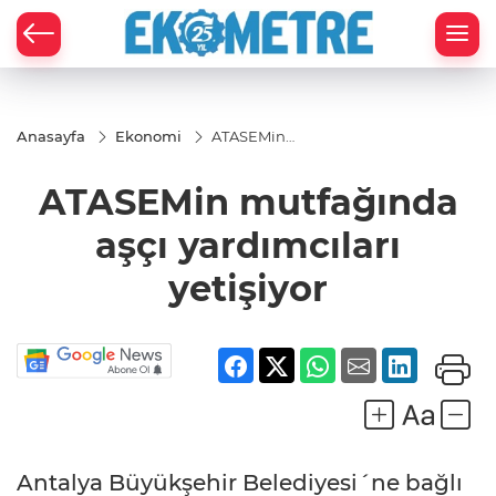
Anasayfa
Ekonomi
ATASEMin
mutfağında
aşçı
ATASEMin mutfağında
yardımcıları
yetişiyor
aşçı yardımcıları
yetişiyor
Antalya Büyükşehir Belediyesi´ne bağlı