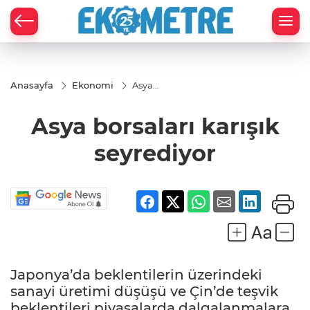
Anasayfa
Ekonomi
Asya
borsaları
karışık
Asya borsaları karışık
seyrediyor
seyrediyor
Japonya’da beklentilerin üzerindeki
sanayi üretimi düşüşü ve Çin’de teşvik
beklentileri piyasalarda dalgalanmalara