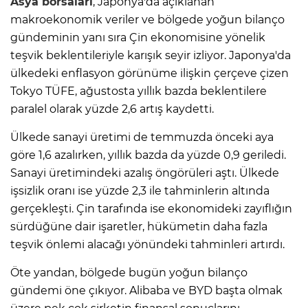
Asya borsaları
, Japonya'da açıklanan
makroekonomik veriler ve bölgede yoğun bilanço
gündeminin yanı sıra Çin ekonomisine yönelik
teşvik beklentileriyle karışık seyir izliyor. Japonya'da
ülkedeki enflasyon görünüme ilişkin çerçeve çizen
Tokyo TÜFE, ağustosta yıllık bazda beklentilere
paralel olarak yüzde 2,6 artış kaydetti.
Ülkede sanayi üretimi de temmuzda önceki aya
göre 1,6 azalırken, yıllık bazda da yüzde 0,9 geriledi.
Sanayi üretimindeki azalış öngörüleri aştı. Ülkede
işsizlik oranı ise yüzde 2,3 ile tahminlerin altında
gerçekleşti. Çin tarafında ise ekonomideki zayıflığın
sürdüğüne dair işaretler, hükümetin daha fazla
teşvik önlemi alacağı yönündeki tahminleri artırdı.
Öte yandan, bölgede bugün yoğun bilanço
gündemi öne çıkıyor. Alibaba ve BYD başta olmak