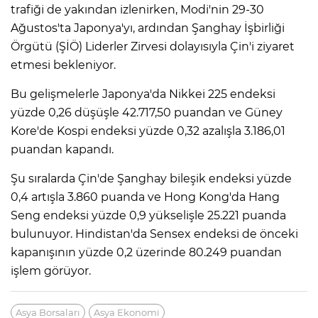
trafiği de yakından izlenirken, Modi'nin 29-30
Ağustos'ta Japonya'yı, ardından Şanghay İşbirliği
Örgütü (ŞİÖ) Liderler Zirvesi dolayısıyla Çin'i ziyaret
etmesi bekleniyor.
Bu gelişmelerle Japonya'da Nikkei 225 endeksi
yüzde 0,26 düşüşle 42.717,50 puandan ve Güney
Kore'de Kospi endeksi yüzde 0,32 azalışla 3.186,01
puandan kapandı.
Şu sıralarda Çin'de Şanghay bileşik endeksi yüzde
0,4 artışla 3.860 puanda ve Hong Kong'da Hang
Seng endeksi yüzde 0,9 yükselişle 25.221 puanda
bulunuyor. Hindistan'da Sensex endeksi de önceki
kapanışının yüzde 0,2 üzerinde 80.249 puandan
işlem görüyor.
Asya Borsaları
Asya Ekonomi