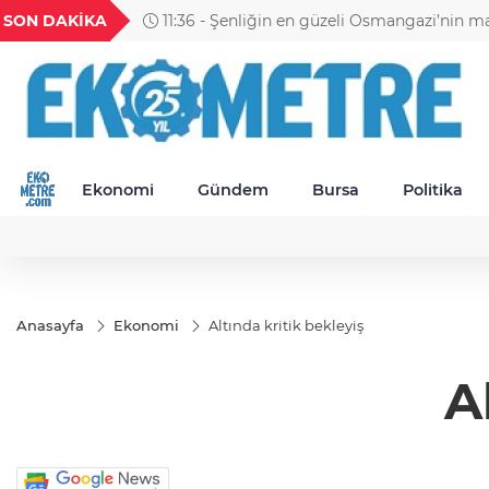
GEL
TND
BGN
VND
SON DAKİKA
11:30 - Petrol Ofisi Grubu 18. kez zirvede
49
18,2677
16,3788
27,9743
0,0018
Ekonomi
Gündem
Bursa
Politika
Anasayfa
Ekonomi
Altında kritik bekleyiş
A