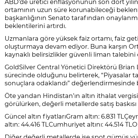
ABD’de üretici enflasyonunun son dört yılın 
ortamının uzun süre korunabileceği beklent
başkanlığının Senato tarafından onaylanması
beklentilerini artırdı.
Uzmanlara göre yüksek faiz ortamı, faiz geti
oluşturmaya devam ediyor. Buna karşın Orta 
kaynaklı belirsizlikler güvenli liman talebini 
GoldSilver Central Yönetici Direktörü Brian 
sürecinde olduğunu belirterek, “Piyasala
sonuçlara odaklandı” değerlendirmesinde 
Öte yandan Hindistan’ın altın ithalat vergisi
görülürken, değerli metallerde satış baskısı 
Güncel altın fiyatlarıGram altın: 6.831 TLÇeyr
altın: 44.416 TLCumhuriyet altını: 44.514 TLO
Diğer değerli metallerde ise spot gümüş yüz