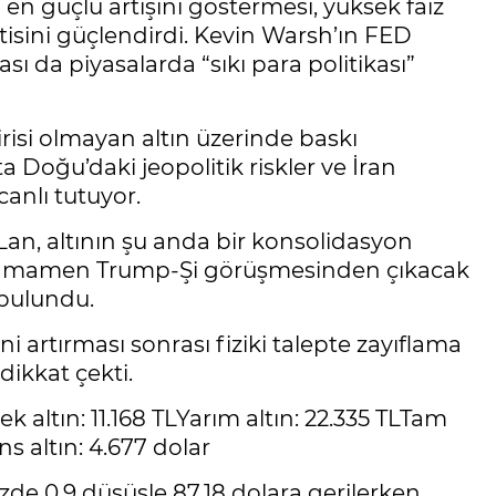
en güçlü artışını göstermesi, yüksek faiz
isini güçlendirdi. Kevin Warsh’ın FED
 da piyasalarda “sıkı para politikası”
risi olmayan altın üzerinde baskı
Doğu’daki jeopolitik riskler ve İran
canlı tutuyor.
Lan, altının şu anda bir konsolidasyon
r tamamen Trump-Şi görüşmesinden çıkacak
bulundu.
ni artırması sonrası fiziki talepte zayıflama
dikkat çekti.
ek altın: 11.168 TLYarım altın: 22.335 TLTam
ns altın: 4.677 dolar
de 0,9 düşüşle 87,18 dolara gerilerken,