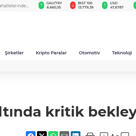
GAU/TRY
BIST 100
USD
EUR
6.660,55
13.779,39
47,6787
55,1254
Şirketler
Kripto Paralar
Otomotiv
Teknoloji
ltında kritik bekley