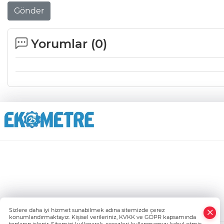
Gönder
Yorumlar (
0
)
Sizlere daha iyi hizmet sunabilmek adına sitemizde çerez
konumlandırmaktayız. Kişisel verileriniz, KVKK ve GDPR kapsamında