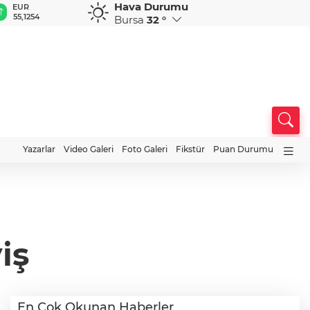
Hava Durumu
GBP
CHF
CAD
RUB
A
64,3468
59,0083
34,1883
0,5822
1
Bursa
32 °
Yazarlar
Video Galeri
Foto Galeri
Fikstür
Puan Durumu
iş
En Çok Okunan Haberler