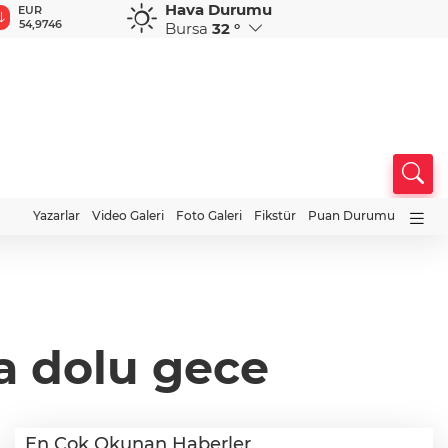
Hava Durumu
GBP
CHF
CAD
RUB
64,1812
58,5999
33,9046
0,5828
Bursa
32 °
Yazarlar
Video Galeri
Foto Galeri
Fikstür
Puan Durumu
ha dolu gece
En Çok Okunan Haberler