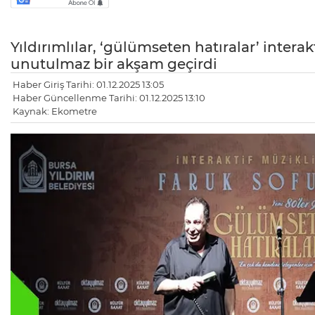
Yıldırımlılar, ‘gülümseten hatıralar’ intera
unutulmaz bir akşam geçirdi
Haber Giriş Tarihi: 01.12.2025 13:05
Haber Güncellenme Tarihi: 01.12.2025 13:10
Kaynak: Ekometre