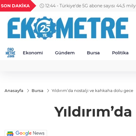
U
GEL
TND
BGN
VND
SON DAKİKA
11:09 - BNP Paribas Cardif Türkiye'de üst 
820
18,1983
16,2307
28,0626
0,0018
Ekonomi
Gündem
Bursa
Politika
Anasayfa
Bursa
Yıldırım’da nostalji ve kahkaha dolu gece
Yıldırım’da