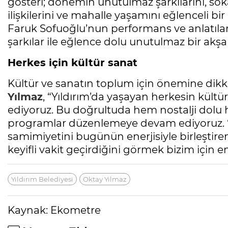
gösteri; dönemin unutulmaz şarkılarını, soka
ilişkilerini ve mahalle yaşamını eğlenceli bir ü
Faruk Sofuoğlu’nun performans ve anlatıları,
şarkılar ile eğlence dolu unutulmaz bir akş
Herkes için kültür sanat
Kültür ve sanatın toplum için önemine dikk
Yılmaz
, “Yıldırım’da yaşayan herkesin kültür
ediyoruz. Bu doğrultuda hem nostalji dolu 
programlar düzenlemeye devam ediyoruz. ‘
samimiyetini bugünün enerjisiyle birleştiren
keyifli vakit geçirdiğini görmek bizim için e
Yıldırım Belediyesi
Oktay Yılmaz
Kaynak: Ekometre