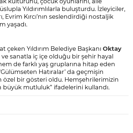
k kültürünü, çocuk oyunlarını, aile
slupla Yıldırımlılarla buluşturdu. İzleyiciler,
 Evrim Kırcı’nın seslendirdiği nostaljik
am yaşadı.
at çeken Yıldırım Belediye Başkanı
Oktay
 ve sanatla iç içe olduğu bir şehir hayal
hem de farklı yaş gruplarına hitap eden
Gülümseten Hatıralar’ da geçmişin
 özel bir gösteri oldu. Hemşehrilerimizin
n büyük mutluluk” ifadelerini kullandı.