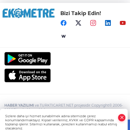
Bizi Takip Edin!
HABER YAZILIMI
ve TURKTICARET.NET projesidir Copyright© 2006-
2026 Tüm hakları saklıdır.
Sizlere daha iyi hizmet sunabilmek adına sitemizde çerez
konumlandırmaktayız. Kişisel verileriniz, KVKK ve GDPR kapsamında
toplanıp işlenir. Sitemizi kullanarak, çerezleri kullanmamızı kabul etmiş
olacaksınız.