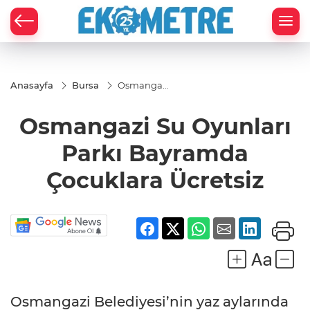
Anasayfa
Bursa
Osmangazi
Su
Oyunları
Osmangazi Su Oyunları
Parkı
Bayramda
Çocuklara
Parkı Bayramda
Ücretsiz
Çocuklara Ücretsiz
Osmangazi Belediyesi’nin yaz aylarında