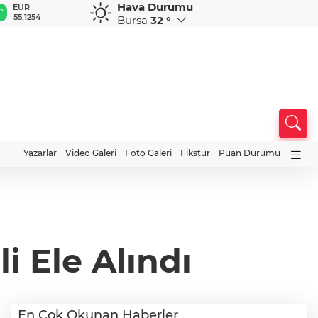
Hava Durumu
GBP
CHF
CAD
RUB
A
64,3468
59,0083
34,1883
0,5822
1
Bursa
32 °
Yazarlar
Video Galeri
Foto Galeri
Fikstür
Puan Durumu
i Ele Alındı
En Çok Okunan Haberler