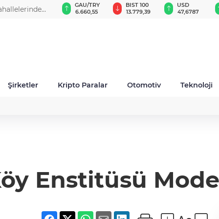
GAU/TRY
BIST 100
USD
EUR
6.660,55
13.779,39
47,6787
55,1254
Şirketler
Kripto Paralar
Otomotiv
Teknoloji
öy Enstitüsü Model