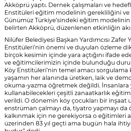
Akköprü yaptı. Dernek çalışmaları ve hedefl
Enstitüleri eğitim modelinin gerekliliğini 
Günümüz Türkiye’sindeki eğitim modelinin ge
belirten Akköprü, düzenlenen etkinliğin akıll
Nilüfer Belediyesi Başkan Yardımcısı Zafer
Enstitüleri’nin önemi ve duyulan özleme dikk
birçok kesimin içinde yara açtığını ifade ed
ve eğitimcilerimizin içinde bulunduğu dur
Köy Enstitüleri’nin temel amacı sorgulama k
yaşamın her alanında üretken, laik ve demok
okuma-yazma öğretmek değildi. İnsanlara ya
kullanabilecekleri çeşitli zanaatkarlık eğitiml
verildi. O dönemin köy çocukları bir inşaat 
enstrüman çalmayı da, tiyatro yapmayı da ö
kalkınmak için ne gerekiyorsa o eğitimleri a
üzerinden 83 yıl geçti ama bugün hala ihtiy