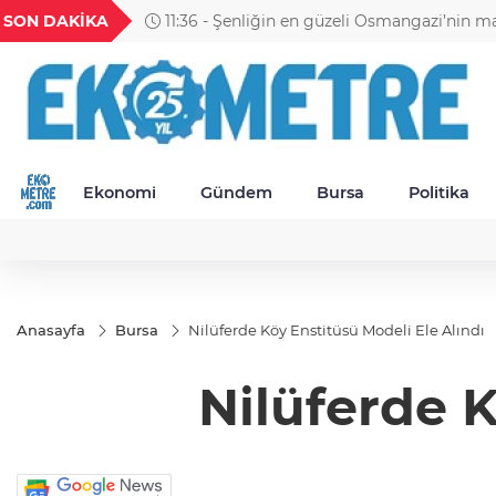
GEL
TND
BGN
VND
SON DAKİKA
11:30 - Petrol Ofisi Grubu 18. kez zirvede
49
18,2677
16,3788
27,9743
0,0018
Ekonomi
Gündem
Bursa
Politika
Anasayfa
Bursa
Nilüferde Köy Enstitüsü Modeli Ele Alındı
Nilüferde K