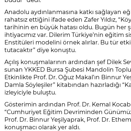
budur” dedi.
Anadolu aydınlanmasına katkı sağlayan eğ
rahatsız ettiğini ifade eden Zafer Yıldız, “K
tarihinin en büyük hatası oldu. Bugün her ş
ihtiyacımız var. Dilerim Türkiye’nin eğitim 
Enstitüleri modelini örnek alırlar. Bu tür et
tutacaktır” diye konuştu.
Açılış konuşmalarının ardından şef Dilek S
sunan YKKED Bursa Şubesi Mandolin Topluluğu
Etkinlikte Prof. Dr. Oğuz Makal’ın Binnur Ye
Damla Söyleşiler” kitabından hazırladığı “Ka
izleyiciyle buluştu.
Gösterimin ardından Prof. Dr. Kemal Koc
“Cumhuriyet Eğitim Devriminden Günümüz
Prof. Dr. Binnur Yeşilyaprak, Prof. Dr. Eth
konuşmacı olarak yer aldı.