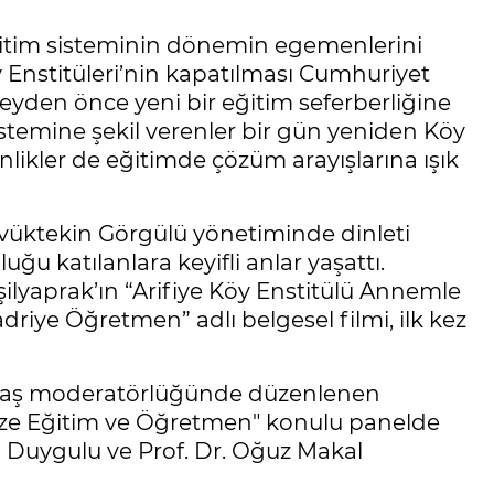
itim sisteminin dönemin egemenlerini
öy Enstitüleri’nin kapatılması Cumhuriyet
eyden önce yeni bir eğitim seferberliğine
sistemine şekil verenler bir gün yeniden Köy
kinlikler de eğitimde çözüm arayışlarına ışık
evüktekin Görgülü yönetiminde dinleti
 katılanlara keyifli anlar yaşattı.
şilyaprak’ın “Arifiye Köy Enstitülü Annemle
driye Öğretmen” adlı belgesel filmi, ilk kez
abaş moderatörlüğünde düzenlenen
e Eğitim ve Öğretmen" konulu panelde
em Duygulu ve Prof. Dr. Oğuz Makal