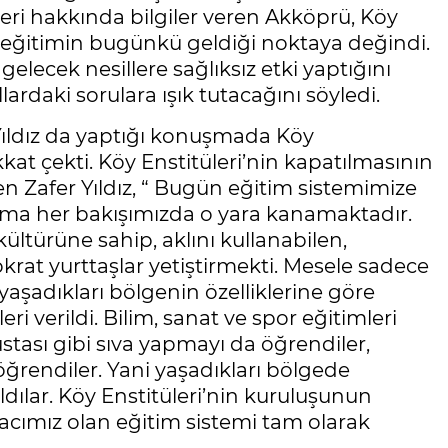
eri hakkında bilgiler veren Akköprü, Köy
ve eğitimin bugünkü geldiği noktaya değindi.
lecek nesillere sağlıksız etki yaptığını
ardaki sorulara ışık tutacağını söyledi.
 Yıldız da yaptığı konuşmada Köy
at çekti. Köy Enstitüleri’nin kapatılmasının
en Zafer Yıldız, “ Bugün eğitim sistemimize
uma her bakışımızda o yara kanamaktadır.
ültürüne sahip, aklını kullanabilen,
rat yurttaşlar yetiştirmekti. Mesele sadece
şadıkları bölgenin özelliklerine göre
eri verildi. Bilim, sanat ve spor eğitimleri
ustası gibi sıva yapmayı da öğrendiler,
ğrendiler. Yani yaşadıkları bölgede
ldılar. Köy Enstitüleri’nin kuruluşunun
acımız olan eğitim sistemi tam olarak