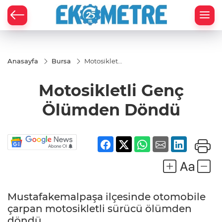
Anasayfa
Bursa
Motosikletli
Genç
Ölümden
Motosikletli Genç
Döndü
Ölümden Döndü
Mustafakemalpaşa ilçesinde otomobile
çarpan motosikletli sürücü ölümden
döndü.