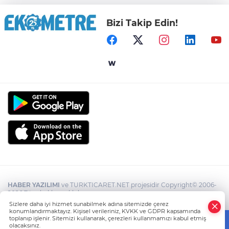
Bizi Takip Edin!
HABER YAZILIMI
ve TURKTICARET.NET projesidir Copyright© 2006-
2026 Tüm hakları saklıdır.
Sizlere daha iyi hizmet sunabilmek adına sitemizde çerez
konumlandırmaktayız. Kişisel verileriniz, KVKK ve GDPR kapsamında
toplanıp işlenir. Sitemizi kullanarak, çerezleri kullanmamızı kabul etmiş
olacaksınız.