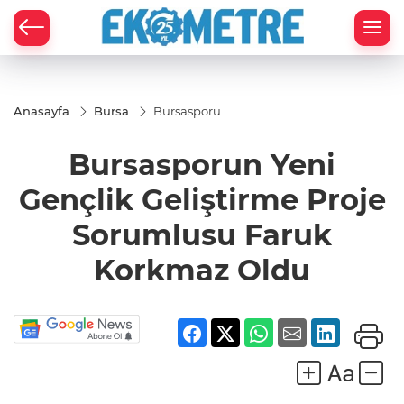
Anasayfa
Bursa
Bursasporun
Yeni Gençlik
Geliştirme
Bursasporun Yeni
Proje
Sorumlusu
Faruk
Gençlik Geliştirme Proje
Korkmaz
Oldu
Sorumlusu Faruk
Korkmaz Oldu