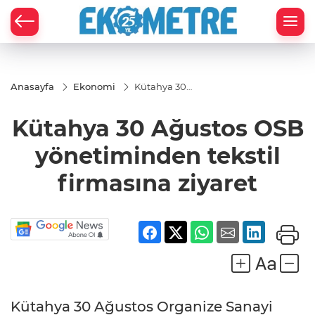
Anasayfa
Ekonomi
Kütahya 30
Ağustos OSB
yönetiminden
Kütahya 30 Ağustos OSB
tekstil
firmasına
ziyaret
yönetiminden tekstil
firmasına ziyaret
Kütahya 30 Ağustos Organize Sanayi